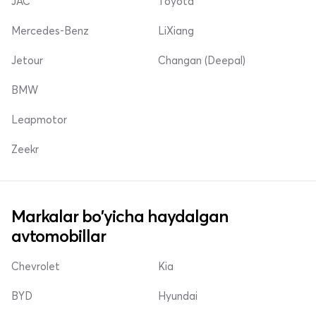
JAC
Toyota
Mercedes-Benz
LiXiang
Jetour
Changan (Deepal)
BMW
Leapmotor
Zeekr
Markalar bo'yicha haydalgan
avtomobillar
Chevrolet
Kia
BYD
Hyundai