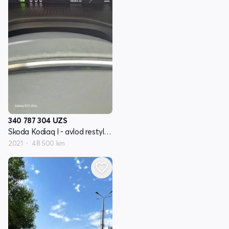
340 787 304
UZS
Skoda Kodiaq I - avlod restyling
2021
48 500 km