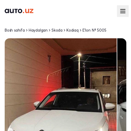
Bosh sahifa
Haydalgan
Skoda
Kodiaq
E'lon № 5005