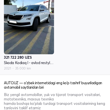
321 722 280
UZS
Skoda Kodiaq I - avlod restyling
2021
35 000 km
AUTO.UZ — o'zbek internetidagi eng ko'p tashrif buyuriladigan
avtomobil saytlaridan biri
Biz yengil avtomobillar, yuk va tijorat transport vositalari,
mototexnika, maxsus texnika
hamda boshqa ko'plab turdagi transport vositalarining keng
tanlovini taklif etamiz