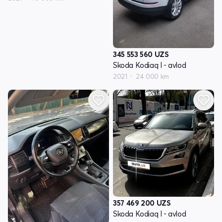
345 553 560
UZS
Skoda Kodiaq I - avlod
2021
24 000 km
357 469 200
UZS
Skoda Kodiaq I - avlod