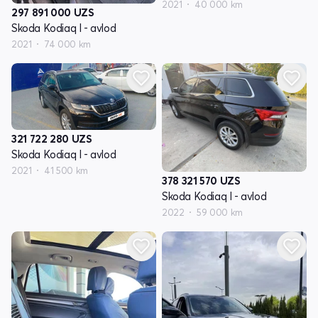
2021
40 000 km
297 891 000
UZS
Skoda Kodiaq I - avlod
2021
74 000 km
321 722 280
UZS
Skoda Kodiaq I - avlod
2021
41 500 km
378 321 570
UZS
Skoda Kodiaq I - avlod
2022
59 000 km