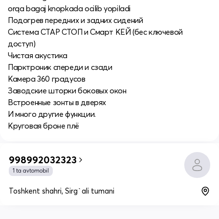
orqa bagaj knopkada ocilib yopiladi
Подогрев передних и задних сидений
Система СТАР СТОП и Смарт КЕЙ (бес ключевой
доступ)
Чистая акустика
Парктроник спереди и сзади
Камера 360 градусов
Заводские шторки боковых окон
Встроенные зонты в дверях
И много другие функции.
Круговая броне плё
998992032323
1 ta avtomobil
Toshkent shahri, Sirg`ali tumani