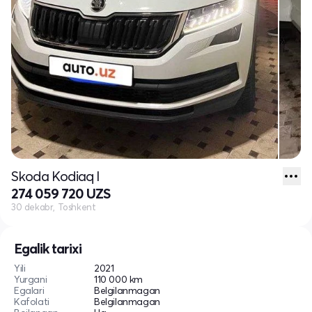
Skoda Kodiaq I
274 059 720 UZS
30 dekabr, Toshkent
Egalik tarixi
Yili
2021
Yurgani
110 000 km
Egalari
Belgilanmagan
Kafolati
Belgilanmagan