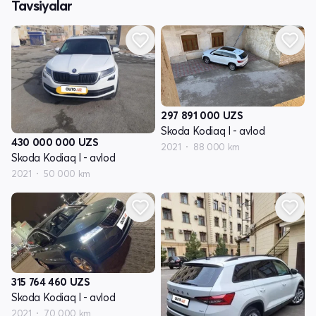
Tavsiyalar
297 891 000
UZS
Skoda Kodiaq I - avlod
430 000 000
UZS
2021
88 000 km
Skoda Kodiaq I - avlod
2021
50 000 km
315 764 460
UZS
Skoda Kodiaq I - avlod
2021
70 000 km