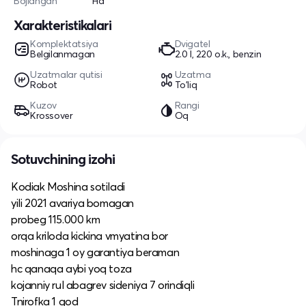
Bojlangan
Ha
Xarakteristikalari
Komplektatsiya
Dvigatel
Belgilanmagan
2.0 l, 220 o.k., benzin
Uzatmalar qutisi
Uzatma
Robot
To'liq
Kuzov
Rangi
Krossover
Oq
Sotuvchining izohi
Kodiak Moshina sotiladi
yili 2021 avariya bomagan
probeg 115.000 km
orqa kriloda kickina vmyatina bor
moshinaga 1 oy garantiya beraman
hc qanaqa aybi yoq toza
kojanniy rul abagrev sideniya 7 orindiqli
Tnirofka 1 god