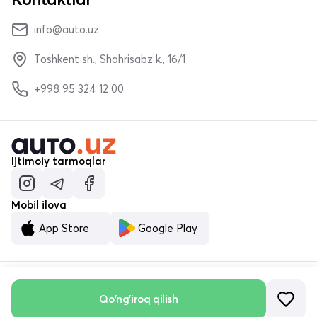
info@auto.uz
Toshkent sh., Shahrisabz k., 16/1
+998 95 324 12 00
Ijtimoiy tarmoqlar
Mobil ilova
App Store
Google Play
Qo'ng'iroq qilish
© «MALUMOTNOMA» MChJ 2023–2026