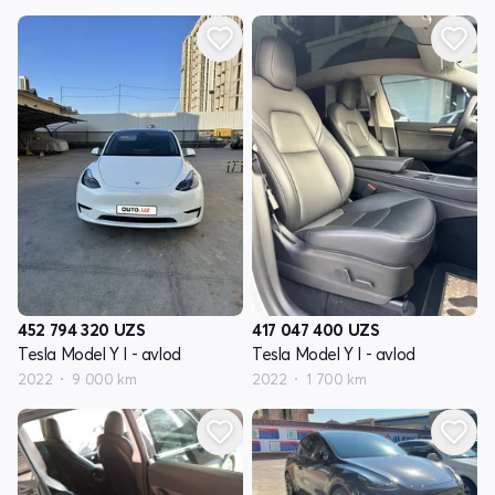
452 794 320
UZS
417 047 400
UZS
Tesla Model Y I - avlod
Tesla Model Y I - avlod
2022
9 000 km
2022
1 700 km