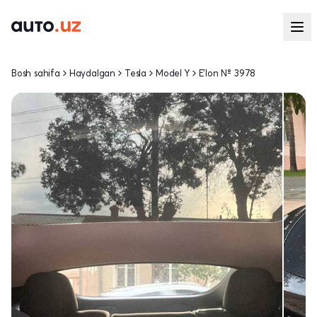
Bosh sahifa
Haydalgan
Tesla
Model Y
E'lon № 3978