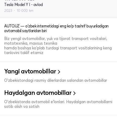
Tesla Model Y I - avlod
2023
10 000 km
AUTO.UZ — o'zbek internetidagi eng ko'p tashrif buyuriladigan
avtomobil saytlaridan biri
Biz yengil avtomobillar, yuk va tijorat transport vositalari,
mototexnika, maxsus texnika
hamda boshqa ko'plab turdagi transport vositalarining keng
tanlovini taklif etamiz
Yangi avtomobillar
O'zbekistondagi rasmiy dilerlardan salondan avtomobillar
Haydalgan avtomobillar
O'zbekistonda avtomobil e’lonlari. Haydalgan avtomobillarni
sotib olish va sotish