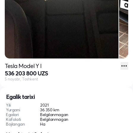
Tesla Model Y I
536 203 800 UZS
5 noyabr, Toshkent
Egalik tarixi
Yili
2021
Yurgani
36 350 km
Egalari
Belgilanmagan
Kafolati
Belgilanmagan
Bojlangan
Ha