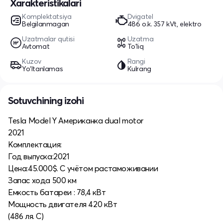
Xarakteristikalari
Komplektatsiya
Dvigatel
Belgilanmagan
486 o.k. 357 kVt, elektro
Uzatmalar qutisi
Uzatma
Avtomat
To'liq
Kuzov
Rangi
Yo‘ltanlamas
Kulrang
Sotuvchining izohi
Tesla Model Y Американка dual motor
2021
Комплектация:
Год выпуска:2021
Цена:45.000$. С учётом растаможивании
Запас хода 500 км
Емкость батареи : 78,4 кВт
Мощность двигателя 420 кВт
(486 ля. С)