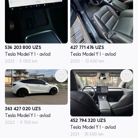
536 203 800
UZS
427 771 476
UZS
Tesla Model Y I - avlod
Tesla Model Y I - avlod
2023
5 000 km
2023
12 600 km
363 427 020
UZS
Tesla Model Y I - avlod
452 794 320
UZS
2022
9 700 km
Tesla Model Y I - avlod
2021
35 500 km