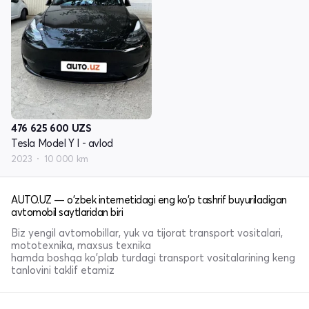
476 625 600
UZS
Tesla Model Y I - avlod
2023
10 000 km
AUTO.UZ — o'zbek internetidagi eng ko'p tashrif buyuriladigan
avtomobil saytlaridan biri
Biz yengil avtomobillar, yuk va tijorat transport vositalari,
mototexnika, maxsus texnika
hamda boshqa ko'plab turdagi transport vositalarining keng
tanlovini taklif etamiz