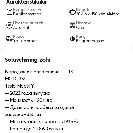
Xarakteristikalari
Komplektatsiya
Dvigatel
Belgilanmagan
204 o.k. 150 kVt, elektro
Uzatmalar qutisi
Uzatma
Avtomat
Orqa
Kuzov
Rangi
Yo‘ltanlamas
Belgilanmagan
Sotuvchining izohi
В продаже в автосалоне FELIX
MOTORS:
Tesla Model Y
—2022 года выпуска
—Мощность - 204 л.с
—Дальность пробега на одной
зарядке - 350 км
—Максимальная скорость 193 км\ч
—Разгон до 100: 6.3 секунд