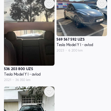
569 567 592
UZS
Tesla Model Y I - avlod
2023
6 200 km
536 203 800
UZS
Tesla Model Y I - avlod
2021
36 350 km