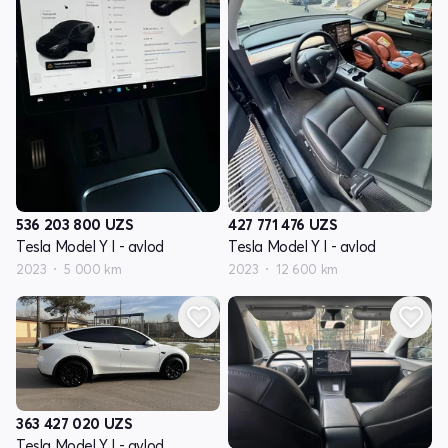
536 203 800
UZS
427 771 476
UZS
Tesla Model Y I - avlod
Tesla Model Y I - avlod
2023
5 000 km
2023
12 600 km
363 427 020
UZS
Tesla Model Y I - avlod