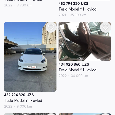
452 794 320
UZS
2022
9 700 km
Tesla Model Y I - avlod
2021
35 500 km
434 920 860
UZS
Tesla Model Y I - avlod
2022
34 000 km
452 794 320
UZS
Tesla Model Y I - avlod
2022
9 000 km