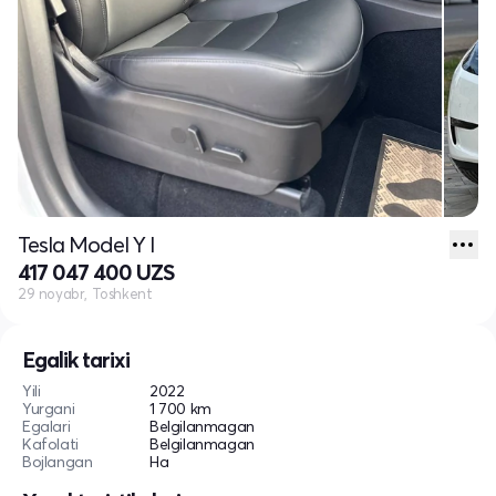
Tesla Model Y I
417 047 400 UZS
29 noyabr, Toshkent
Egalik tarixi
Yili
2022
Yurgani
1 700 km
Egalari
Belgilanmagan
Kafolati
Belgilanmagan
Bojlangan
Ha