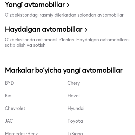
Yangi avtomobillar
O'zbekistondagi rasmiy dilerlardan salondan avtomobillar
Haydalgan avtomobillar
O'zbekistonda avtomobil e’lonlari. Haydalgan avtomobillarni
sotib olish va sotish
Markalar bo'yicha yangi avtomobillar
BYD
Chery
Kia
Haval
Chevrolet
Hyundai
JAC
Toyota
Mercedes-Benz
LiXiang