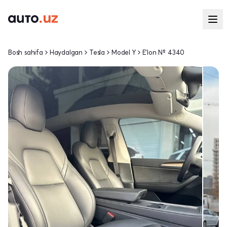
Bosh sahifa
Haydalgan
Tesla
Model Y
E'lon № 4340