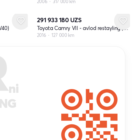
2006
317 000 km
291 933 180
UZS
V40)
Toyota Camry VII - avlod restayling (XV50)
2016
127 000 km
R
ni
ANG