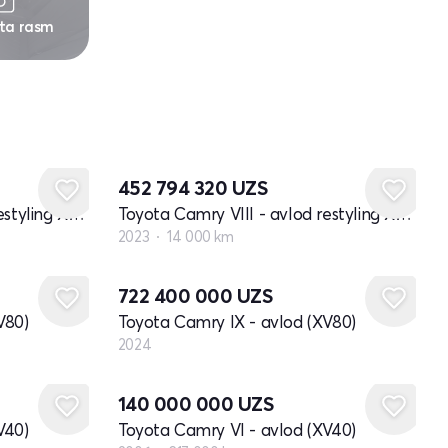
 ta rasm
452 794 320
UZS
Toyota Camry VIII - avlod restyling XV70
Toyota Camry VIII - avlod restyling XV70
2023
14 000 km
Yangi
722 400 000
UZS
V80)
Toyota Camry IX - avlod (XV80)
2024
140 000 000
UZS
V40)
Toyota Camry VI - avlod (XV40)