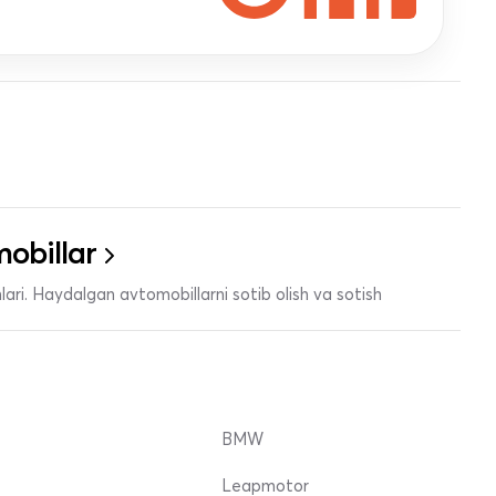
obillar
ari. Haydalgan avtomobillarni sotib olish va sotish
BMW
Leapmotor