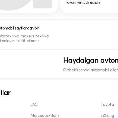
Ilovani yuklash uchun
tomobil saytlaridan biri
 mototexnika, maxsus texnika
anlovini taklif etamiz
Haydalgan avtom
O'zbekistonda avtomobil e’lonl
llar
JAC
Toyota
Mercedes-Benz
LiXiang