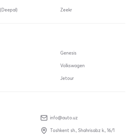
(Deepal)
Zeekr
Genesis
Volkswagen
Jetour
info@auto.uz
Toshkent sh., Shahrisabz k., 16/1