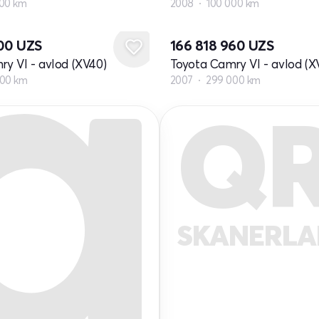
00 km
2008
100 000 km
600
UZS
166 818 960
UZS
y VI - avlod (XV40)
Toyota Camry VI - avlod (X
000 km
2007
299 000 km
Q
SKANERL