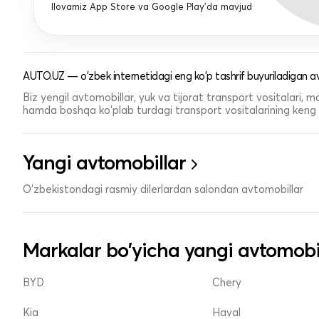
Ilovamiz App Store va Google Play'da mavjud
AUTO.UZ — o'zbek internetidagi eng ko'p tashrif buyuriladigan av
Biz yengil avtomobillar, yuk va tijorat transport vositalari,
hamda boshqa ko'plab turdagi transport vositalarining keng t
Yangi avtomobillar
O'zbekistondagi rasmiy dilerlardan salondan avtomobillar
Markalar bo'yicha yangi avtomobi
BYD
Chery
Kia
Haval