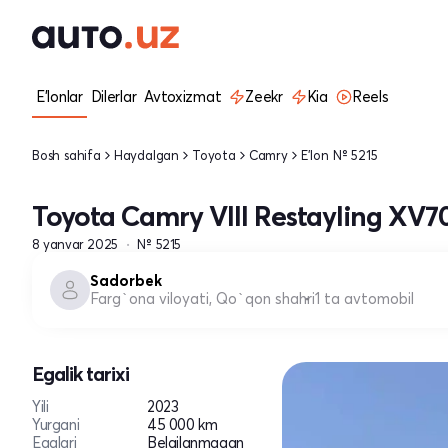
E'lonlar
Dilerlar
Avtoxizmat
Zeekr
Kia
Reels
Bosh sahifa
Haydalgan
Toyota
Camry
E'lon № 5215
Toyota Camry VIII Restayling XV70
8 yanvar 2025
№ 5215
Sadorbek
Farg`ona viloyati, Qo`qon shahri
1 ta avtomobil
Egalik tarixi
Yili
2023
Yurgani
45 000 km
Egalari
Belgilanmagan