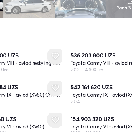
Yana 3
600
UZS
536 203 800
UZS
Toyota Camry VIII - avlod restyling XV70
0 km
2023
4 800 km
Yangi
484
UZS
542 161 620
UZS
Toyota Camry IX - avlod (XV80) China Market
Toyota Camry IX - avlod (X
2024
80
UZS
154 903 320
UZS
y VI - avlod (XV40)
Toyota Camry VI - avlod (X