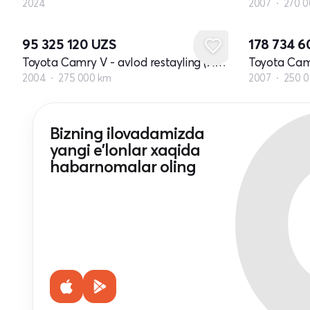
2024
2007
270 0
95 325 120
UZS
178 734 
Toyota Camry V - avlod restayling (XV30)
Toyota Camr
2004
275 000 km
2007
250 
Bizning ilovadamizda
yangi e'lonlar xaqida
habarnomalar oling