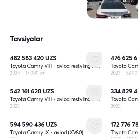
Tavsiyalar
482 583 420
UZS
476 625 
Toyota Camry VIII - avlod restyling XV70
2024
17 000 km
2023
52 00
Yangi
Yangi
542 161 620
UZS
334 829 
Toyota Camry VIII - avlod restyling XV70
2023
2025
Yangi
594 590 436
UZS
172 776 7
Toyota Camry IX - avlod (XV80)
Toyota Camr