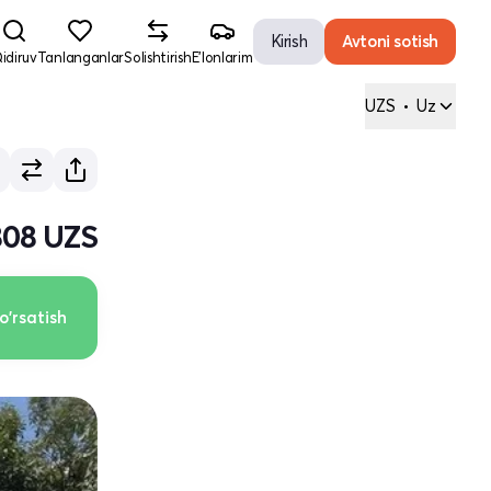
Kirish
Avtoni sotish
idiruv
Tanlanganlar
Solishtirish
E'lonlarim
UZS
•
Uz
808 UZS
o'rsatish