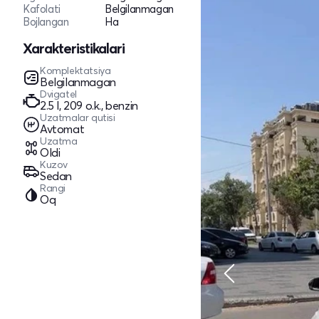
Kafolati
Belgilanmagan
Bojlangan
Ha
Xarakteristikalari
Komplektatsiya
Belgilanmagan
Dvigatel
2.5 l, 209 o.k., benzin
Uzatmalar qutisi
Avtomat
Uzatma
Oldi
Kuzov
Sedan
Rangi
Oq