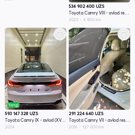
534 902 400
UZS
Toyota Camry VIII - avlod restyling XV70
2023
4 800 km
Yangi
593 147 328
UZS
291 224 640
UZS
Toyota Camry IX - avlod (XV80)
Toyota Camry VII - avlod restayling (XV50)
2024
2016
127 000 km