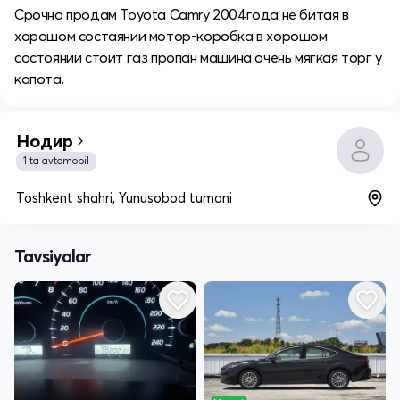
Срочно продам Toyota Camry 2004года не битая в
хорошом состаянии мотор-коробка в хорошом
состоянии стоит газ пропан машина очень мягкая торг у
капота.
Нодир
1 ta avtomobil
Toshkent shahri, Yunusobod tumani
Tavsiyalar