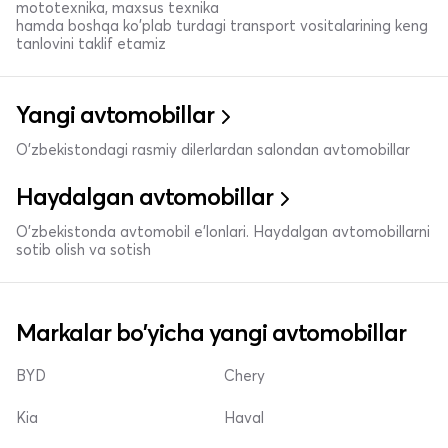
mototexnika, maxsus texnika
hamda boshqa ko'plab turdagi transport vositalarining keng
tanlovini taklif etamiz
Yangi avtomobillar
O'zbekistondagi rasmiy dilerlardan salondan avtomobillar
Haydalgan avtomobillar
O'zbekistonda avtomobil e’lonlari. Haydalgan avtomobillarni
sotib olish va sotish
Markalar bo'yicha yangi avtomobillar
BYD
Chery
Kia
Haval