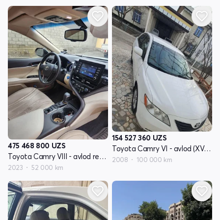
154 527 360
UZS
475 468 800
UZS
Toyota Camry VI - avlod (XV40)
Toyota Camry VIII - avlod restyling XV70
2008
100 000 km
2023
52 000 km