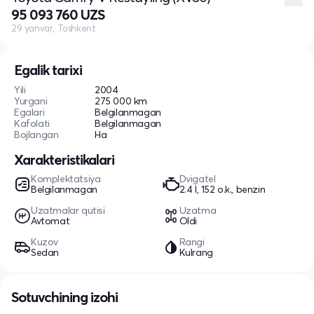
95 093 760 UZS
29 yanvar, Toshkent
Egalik tarixi
Yili
2004
Yurgani
275 000 km
Egalari
Belgilanmagan
Kafolati
Belgilanmagan
Bojlangan
Ha
Xarakteristikalari
Komplektatsiya
Dvigatel
Belgilanmagan
2.4 l, 152 o.k., benzin
Uzatmalar qutisi
Uzatma
Avtomat
Oldi
Kuzov
Rangi
Sedan
Kulrang
Sotuvchining izohi