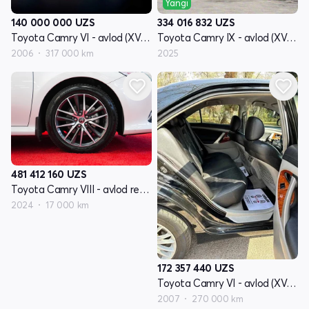
Yangi
140 000 000
UZS
334 016 832
UZS
Toyota Camry VI - avlod (XV40)
Toyota Camry IX - avlod (XV80) China Market
2006
317 000 km
2025
481 412 160
UZS
Toyota Camry VIII - avlod restyling XV70
2024
17 000 km
172 357 440
UZS
Toyota Camry VI - avlod (XV40)
2007
270 000 km