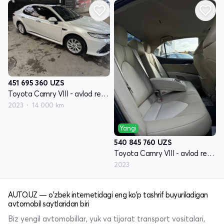
451 695 360
UZS
Toyota Camry VIII - avlod restyling XV70
2023
14 000 km
Yangi
540 845 760
UZS
Toyota Camry VIII - avlod restyling XV70
2023
AUTO.UZ — o'zbek internetidagi eng ko'p tashrif buyuriladigan
avtomobil saytlaridan biri
Biz yengil avtomobillar, yuk va tijorat transport vositalari,