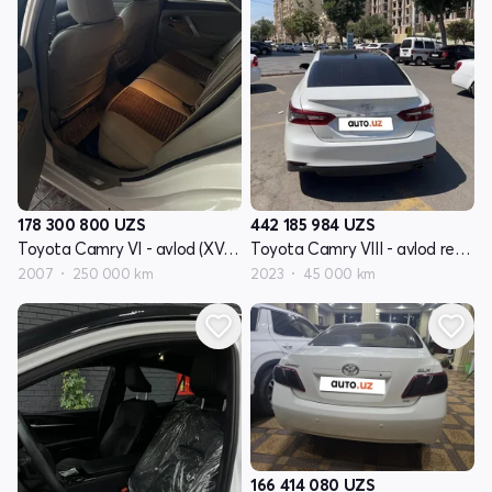
178 300 800
UZS
442 185 984
UZS
Toyota Camry VI - avlod (XV40)
Toyota Camry VIII - avlod restyling XV70
2007
250 000 km
2023
45 000 km
166 414 080
UZS