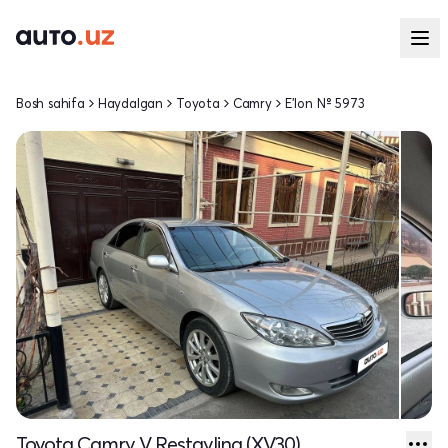
Bosh sahifa
Haydalgan
Toyota
Camry
E'lon № 5973
Toyota Camry V Restayling (XV30)