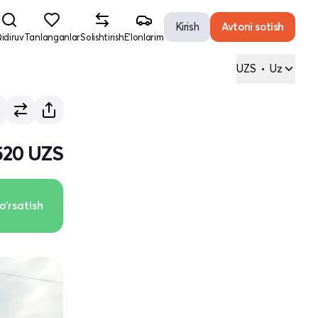
Kirish
Avtoni sotish
idiruv
Tanlanganlar
Solishtirish
E'lonlarim
UZS
•
Uz
520 UZS
o'rsatish