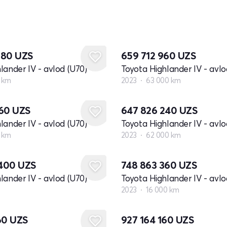
080
UZS
659 712 960
UZS
lander IV - avlod (U70)
Toyota Highlander IV - avlo
 km
2023
63 000 km
160
UZS
647 826 240
UZS
lander IV - avlod (U70)
Toyota Highlander IV - avlo
 km
2023
62 000 km
 400
UZS
748 863 360
UZS
lander IV - avlod (U70)
Toyota Highlander IV - avlo
2023
16 000 km
Yangi
60
UZS
927 164 160
UZS