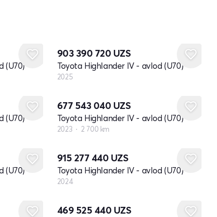
Yangi
903 390 720
UZS
d (U70)
Toyota Highlander IV - avlod (U70)
2025
677 543 040
UZS
d (U70)
Toyota Highlander IV - avlod (U70)
2023
2 700 km
Yangi
915 277 440
UZS
d (U70)
Toyota Highlander IV - avlod (U70)
2024
469 525 440
UZS