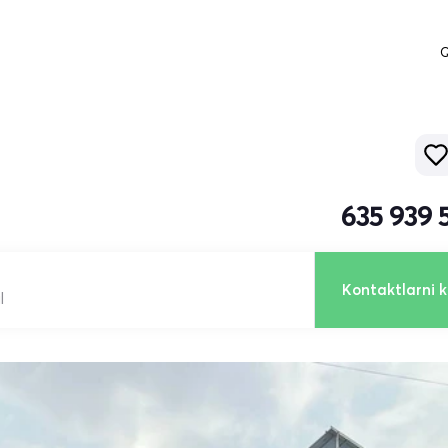
Q
635 939 
Kontaktlarni k
l