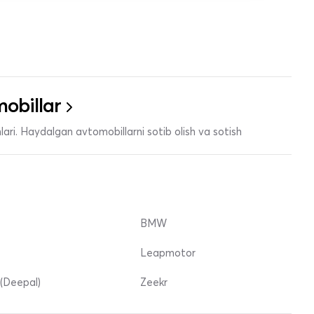
obillar
ari. Haydalgan avtomobillarni sotib olish va sotish
BMW
Leapmotor
(Deepal)
Zeekr