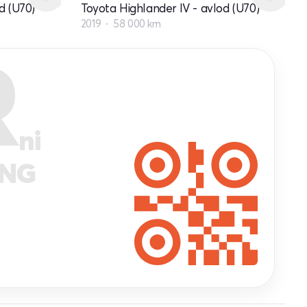
d (U70)
Toyota Highlander IV - avlod (U70)
2019
58 000 km
R
ni
ANG