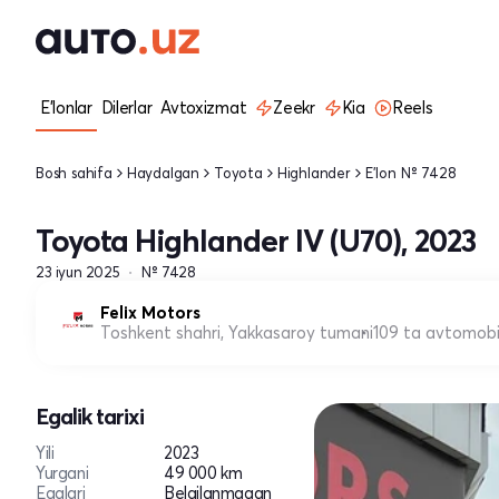
E'lonlar
Dilerlar
Avtoxizmat
Zeekr
Kia
Reels
Bosh sahifa
Haydalgan
Toyota
Highlander
E'lon № 7428
Toyota Highlander IV (U70), 2023
23 iyun 2025
№ 7428
Felix Motors
Toshkent shahri, Yakkasaroy tumani
109 ta avtomobi
Egalik tarixi
Yili
2023
Yurgani
49 000 km
Egalari
Belgilanmagan