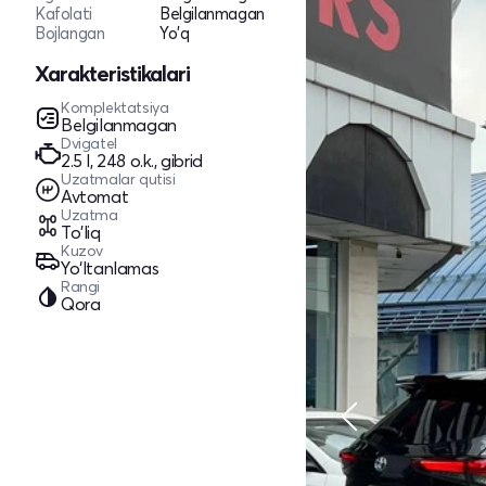
Kafolati
Belgilanmagan
Bojlangan
Yo'q
Xarakteristikalari
Komplektatsiya
Belgilanmagan
Dvigatel
2.5 l, 248 o.k., gibrid
Uzatmalar qutisi
Avtomat
Uzatma
To'liq
Kuzov
Yo‘ltanlamas
Rangi
Qora