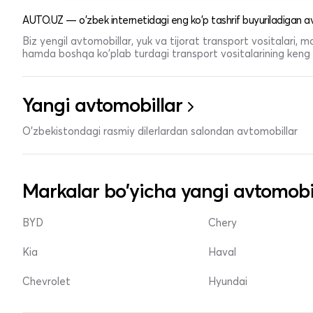
AUTO.UZ — o'zbek internetidagi eng ko'p tashrif buyuriladigan av
Biz yengil avtomobillar, yuk va tijorat transport vositalari,
hamda boshqa ko'plab turdagi transport vositalarining keng t
Yangi avtomobillar
O'zbekistondagi rasmiy dilerlardan salondan avtomobillar
Markalar bo'yicha yangi avtomobi
BYD
Chery
Kia
Haval
Chevrolet
Hyundai