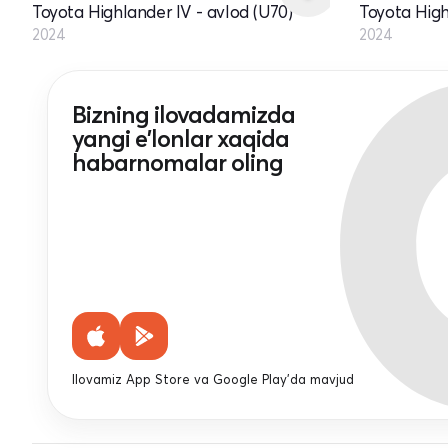
Toyota Highlander IV - avlod (U70)
Toyota High
2024
2024
Bizning ilovadamizda
yangi e'lonlar xaqida
habarnomalar oling
Ilovamiz App Store va Google Play'da mavjud