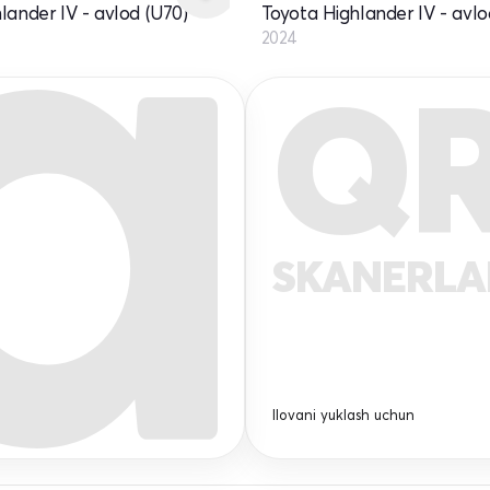
lander IV - avlod (U70)
Toyota Highlander IV - avlo
2024
Q
SKANERL
Ilovani yuklash uchun