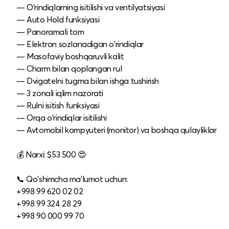
— O‘rindiqlarning isitilishi va ventilyatsiyasi
— Auto Hold funksiyasi
— Panoramali tom
— Elektron sozlanadigan o‘rindiqlar
— Masofaviy boshqaruvli kalit
— Charm bilan qoplangan rul
— Dvigatelni tugma bilan ishga tushirish
— 3 zonali iqlim nazorati
— Rulni isitish funksiyasi
— Orqa o‘rindiqlar isitilishi
— Avtomobil kompyuteri (monitor) va boshqa qulayliklar
💰 Narxi: $53 500 😍
📞 Qo‘shimcha ma’lumot uchun:
+998 99 620 02 02
+998 99 324 28 29
+998 90 000 99 70