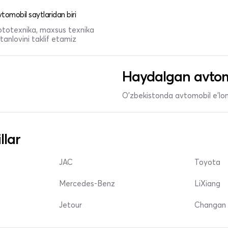
tomobil saytlaridan biri
 mototexnika, maxsus texnika
anlovini taklif etamiz
Haydalgan avtom
O'zbekistonda avtomobil e’lonl
llar
JAC
Toyota
Mercedes-Benz
LiXiang
Jetour
Changan 