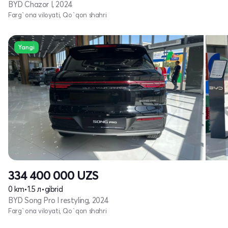
BYD Chazor I, 2024
Farg`ona viloyati, Qo`qon shahri
Yangi
334 400 000
UZS
0 km
•
1.5 л
•
gibrid
BYD Song Pro I restyling, 2024
Farg`ona viloyati, Qo`qon shahri