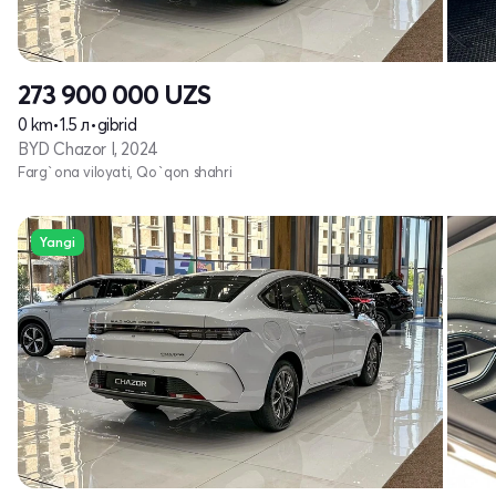
273 900 000
UZS
0 km
•
1.5 л
•
gibrid
BYD Chazor I, 2024
Farg`ona viloyati, Qo`qon shahri
Yangi