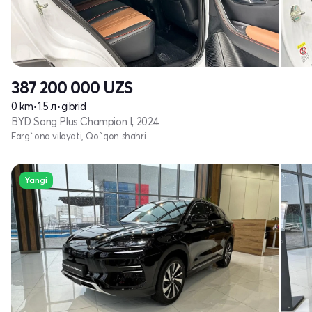
387 200 000
UZS
0 km
•
1.5 л
•
gibrid
BYD Song Plus Champion I, 2024
Farg`ona viloyati, Qo`qon shahri
Yangi