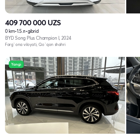
409 700 000
UZS
0 km
•
1.5 л
•
gibrid
BYD Song Plus Champion I, 2024
Farg`ona viloyati, Qo`qon shahri
Yangi