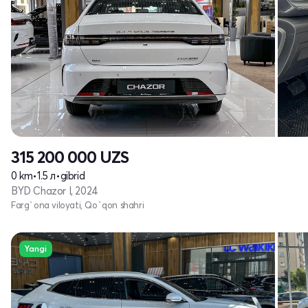
315 200 000
UZS
0 km
•
1.5 л
•
gibrid
BYD Chazor I, 2024
Farg`ona viloyati, Qo`qon shahri
Yangi