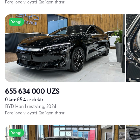
Farg`ona viloyati, Qo`qon shahri
Yangi
655 634 000
UZS
0 km
•
85.4 л
•
elektr
BYD Han I restyling, 2024
Farg`ona viloyati, Qo`qon shahri
Yangi