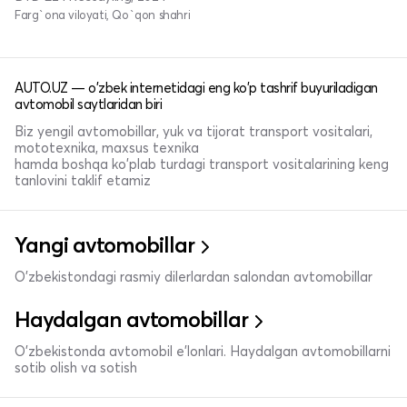
Farg`ona viloyati, Qo`qon shahri
AUTO.UZ — o'zbek internetidagi eng ko'p tashrif buyuriladigan
avtomobil saytlaridan biri
Biz yengil avtomobillar, yuk va tijorat transport vositalari,
mototexnika, maxsus texnika
hamda boshqa ko'plab turdagi transport vositalarining keng
tanlovini taklif etamiz
Yangi avtomobillar
O'zbekistondagi rasmiy dilerlardan salondan avtomobillar
Haydalgan avtomobillar
O'zbekistonda avtomobil e’lonlari. Haydalgan avtomobillarni
sotib olish va sotish