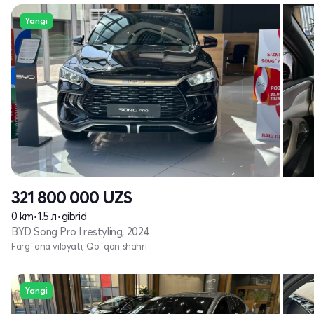
Yangi
321 800 000
UZS
0 km
•
1.5 л
•
gibrid
BYD Song Pro I restyling, 2024
Farg`ona viloyati, Qo`qon shahri
Yangi