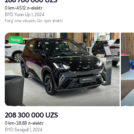
0 km
•
45.12 л
•
elektr
BYD Yuan Up I, 2024
Farg`ona viloyati, Qo`qon shahri
Yangi
208 300 000
UZS
0 km
•
38.88 л
•
elektr
BYD Seagull I, 2024