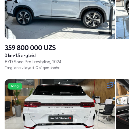
359 800 000
UZS
0 km
•
1.5 л
•
gibrid
BYD Song Pro I restyling, 2024
Farg`ona viloyati, Qo`qon shahri
Yangi