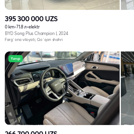
395 300 000
UZS
0 km
•
71.8 л
•
elektr
BYD Song Plus Champion I, 2024
Farg`ona viloyati, Qo`qon shahri
Yangi
266 700 000
UZS