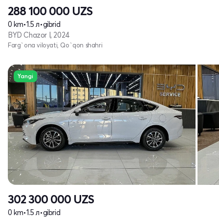
288 100 000
UZS
0 km
•
1.5 л
•
gibrid
BYD Chazor I, 2024
Farg`ona viloyati, Qo`qon shahri
Yangi
302 300 000
UZS
0 km
•
1.5 л
•
gibrid