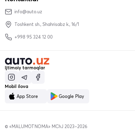
info@auto.uz
Toshkent sh., Shahrisabz k., 16/1
+998 95 324 12 00
Ijtimoiy tarmoqlar
Mobil ilova
App Store
Google Play
© «MALUMOTNOMA» MChJ 2023–2026