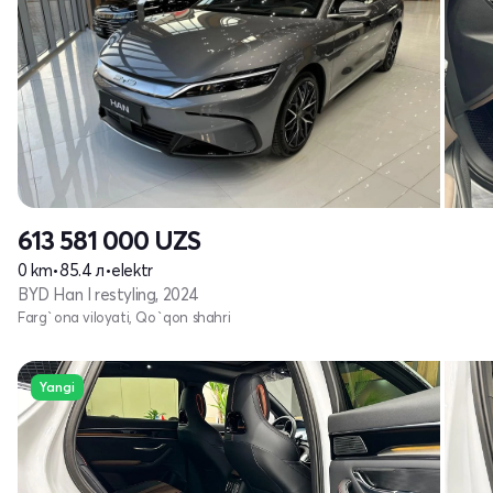
613 581 000
UZS
0 km
•
85.4 л
•
elektr
BYD Han I restyling, 2024
Farg`ona viloyati, Qo`qon shahri
Yangi