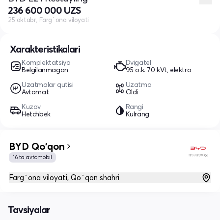
236 600 000 UZS
25 oktabr, Farg`ona viloyati
Xarakteristikalari
Komplektatsiya
Dvigatel
Belgilanmagan
95 o.k. 70 kVt, elektro
Uzatmalar qutisi
Uzatma
Avtomat
Oldi
Kuzov
Rangi
Hetchbek
Kulrang
BYD Qo'qon
16 ta avtomobil
Farg`ona viloyati, Qo`qon shahri
Tavsiyalar