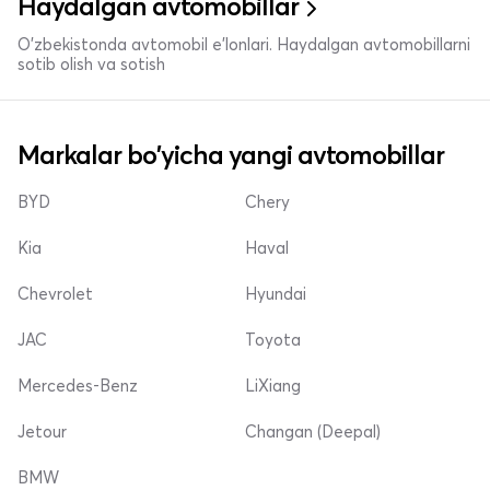
Haydalgan avtomobillar
O'zbekistonda avtomobil e’lonlari. Haydalgan avtomobillarni
sotib olish va sotish
Markalar bo'yicha yangi avtomobillar
BYD
Chery
Kia
Haval
Chevrolet
Hyundai
JAC
Toyota
Mercedes-Benz
LiXiang
Jetour
Changan (Deepal)
BMW