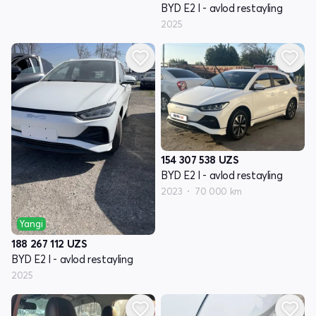
BYD E2 I - avlod restayling
2025
154 307 538
UZS
BYD E2 I - avlod restayling
2023
70 000 km
Yangi
188 267 112
UZS
BYD E2 I - avlod restayling
2025