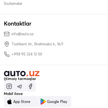
Sozlamalar
Kontaktlar
info@auto.uz
Toshkent sh., Shahrisabz k., 16/1
+998 95 324 12 00
Ijtimoiy tarmoqlar
Mobil ilova
App Store
Google Play