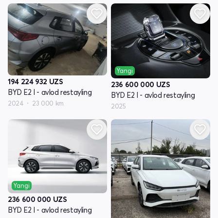
Yangi
194 224 932
UZS
236 600 000
UZS
BYD E2 I - avlod restayling
BYD E2 I - avlod restayling
2024
23 000 km
2025
Yangi
236 600 000
UZS
BYD E2 I - avlod restayling