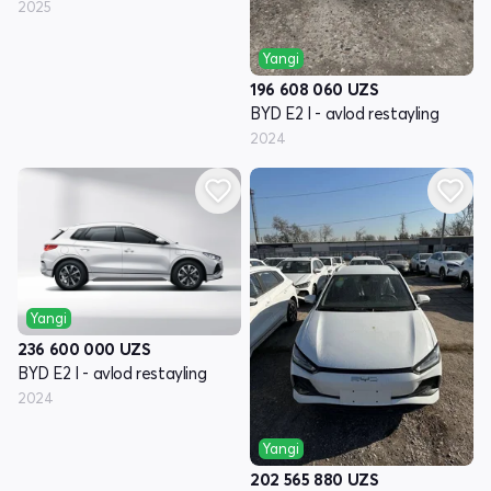
2025
Yangi
196 608 060
UZS
BYD E2 I - avlod restayling
2024
Yangi
236 600 000
UZS
BYD E2 I - avlod restayling
2024
Yangi
202 565 880
UZS