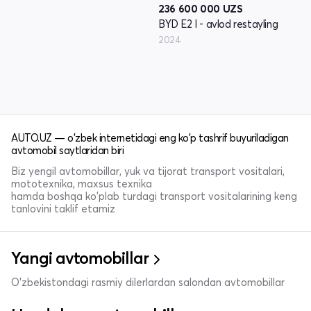
236 600 000
UZS
BYD E2 I - avlod restayling
2024
AUTO.UZ — o'zbek internetidagi eng ko'p tashrif buyuriladigan
avtomobil saytlaridan biri
Biz yengil avtomobillar, yuk va tijorat transport vositalari,
mototexnika, maxsus texnika
hamda boshqa ko'plab turdagi transport vositalarining keng
tanlovini taklif etamiz
Yangi avtomobillar
O'zbekistondagi rasmiy dilerlardan salondan avtomobillar