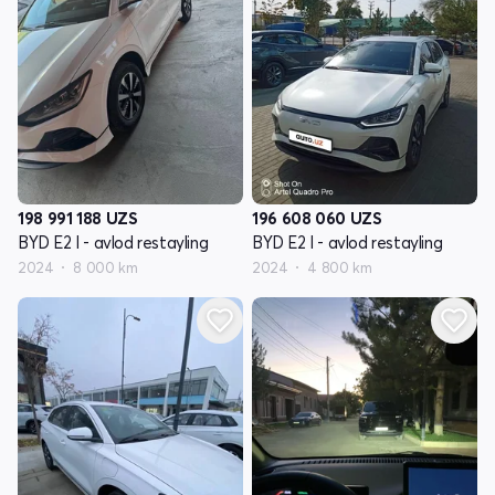
198 991 188
UZS
196 608 060
UZS
BYD E2 I - avlod restayling
BYD E2 I - avlod restayling
2024
8 000 km
2024
4 800 km