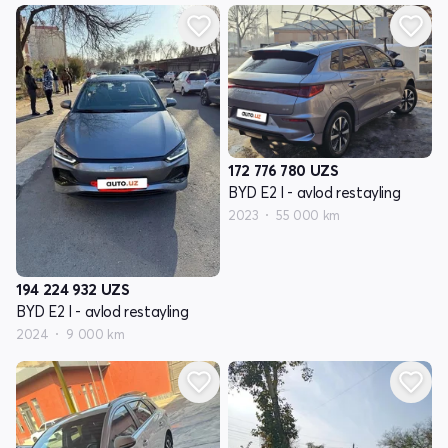
172 776 780
UZS
BYD E2 I - avlod restayling
2023
55 000 km
194 224 932
UZS
BYD E2 I - avlod restayling
2024
9 000 km