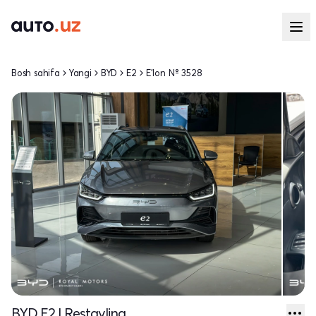
Bosh sahifa
Yangi
BYD
E2
E'lon № 3528
BYD E2 I Restayling