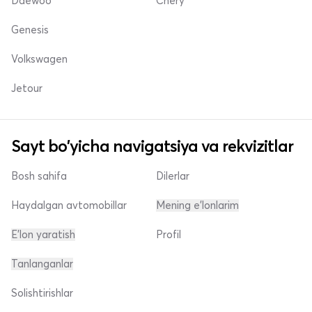
Daewoo
Chery
Genesis
Volkswagen
Jetour
Sayt bo'yicha navigatsiya va rekvizitlar
Bosh sahifa
Dilerlar
Haydalgan avtomobillar
Mening e'lonlarim
E'lon yaratish
Profil
Tanlanganlar
Solishtirishlar