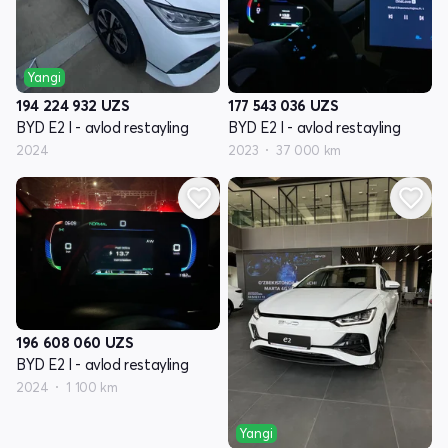
Yangi
194 224 932
UZS
177 543 036
UZS
BYD E2 I - avlod restayling
BYD E2 I - avlod restayling
2024
2023
37 000 km
196 608 060
UZS
BYD E2 I - avlod restayling
2024
1 100 km
Yangi