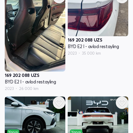
169 202 088
UZS
BYD E2 I - avlod restayling
2023
35 000 km
169 202 088
UZS
BYD E2 I - avlod restayling
2023
26 000 km
Yangi
Yangi