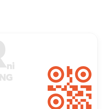
R
ni
ANG