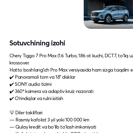
Sotuvchining izohi
Chery Tiggo 7 Pro Max (1.6 Turbo, 186 ot kuchi, DCT7, to‘liq
krossover.
Hatto boshlang‘ich Pro Max versiyasida ham sizga taqdim et
✔️ Panoramali tom va 18" disklar
✔️ SONY audio tizimi
✔️ 360° kamera va adaptiv kruiz nazorati
✔️ O‘rindiqlar va rulni isitish
💡 Diler takliflari:
— Rasmiy kafolat 3 yil yoki 100 000 km
— Qulay kredit va bo‘lib to‘lash imkoniyati