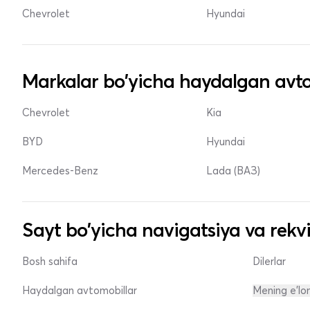
Chevrolet
Hyundai
Markalar bo'yicha haydalgan avto
Chevrolet
Kia
BYD
Hyundai
Mercedes-Benz
Lada (ВАЗ)
Sayt bo'yicha navigatsiya va rekvi
Bosh sahifa
Dilerlar
Haydalgan avtomobillar
Mening e'lo