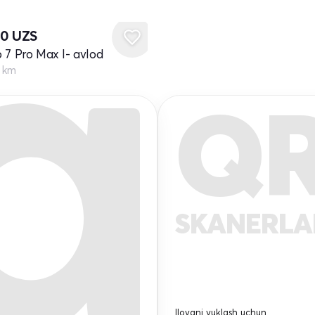
20
UZS
 7 Pro Max I- avlod
0 km
Q
SKANERL
Ilovani yuklash uchun