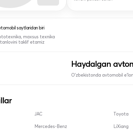
tomobil saytlaridan biri
 mototexnika, maxsus texnika
anlovini taklif etamiz
Haydalgan avtom
O'zbekistonda avtomobil e’lonl
llar
JAC
Toyota
Mercedes-Benz
LiXiang