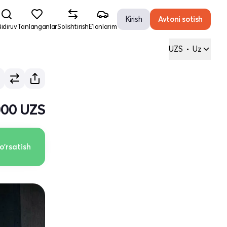
Kirish
Avtoni sotish
idiruv
Tanlanganlar
Solishtirish
E'lonlarim
UZS
•
Uz
000 UZS
o'rsatish