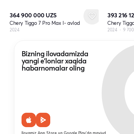
Yangi
364 900 000
UZS
393 216 1
Chery Tiggo 7 Pro Max I- avlod
Chery Tiggo
2024
2024
9 70
Bizning ilovadamizda
yangi e'lonlar xaqida
habarnomalar oling
Ilovamiz App Store va Google Play'da mavjud