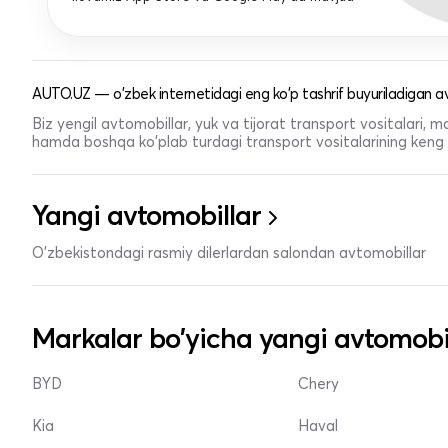
AUTO.UZ — o'zbek internetidagi eng ko'p tashrif buyuriladigan av
Biz yengil avtomobillar, yuk va tijorat transport vositalari,
hamda boshqa ko'plab turdagi transport vositalarining keng t
Yangi avtomobillar
O'zbekistondagi rasmiy dilerlardan salondan avtomobillar
Markalar bo'yicha yangi avtomobi
BYD
Chery
Kia
Haval