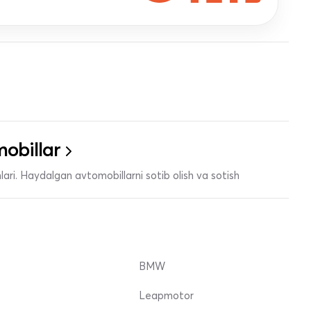
obillar
ari. Haydalgan avtomobillarni sotib olish va sotish
BMW
Leapmotor