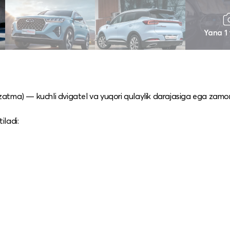
Yana 1
 uzatma) — kuchli dvigatel va yuqori qulaylik darajasiga ega zamo
iladi: