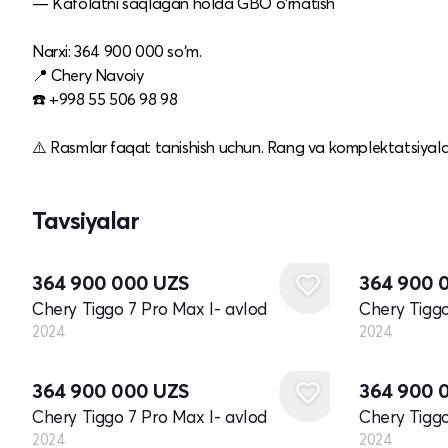
— Kafolatni saqlagan holda GBO o‘rnatish
Narxi: 364 900 000 so‘m.
📍 Chery Navoiy
☎️ +998 55 506 98 98
⚠️ Rasmlar faqat tanishish uchun. Rang va komplektatsiyalar 
Tavsiyalar
Yangi
Yangi
364 900 000
UZS
364 900 
Chery Tiggo 7 Pro Max I- avlod
Chery Tiggo
2024
2024
Yangi
Yangi
364 900 000
UZS
364 900 
Chery Tiggo 7 Pro Max I- avlod
Chery Tiggo
2024
2024