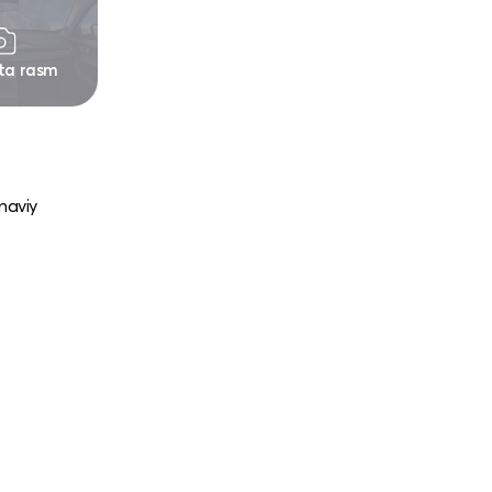
 ta rasm
naviy