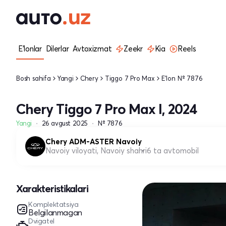
E'lonlar
Dilerlar
Avtoxizmat
Zeekr
Kia
Reels
Bosh sahifa
Yangi
Chery
Tiggo 7 Pro Max
E'lon № 7876
Chery Tiggo 7 Pro Max I, 2024
Yangi
26 avgust 2025
№ 7876
Chery ADM-ASTER Navoiy
Navoiy viloyati, Navoiy shahri
6 ta avtomobil
Xarakteristikalari
Komplektatsiya
Belgilanmagan
Dvigatel