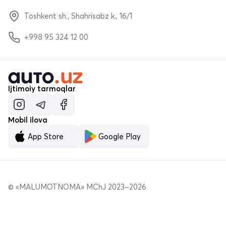
Toshkent sh., Shahrisabz k., 16/1
+998 95 324 12 00
Ijtimoiy tarmoqlar
Mobil ilova
App Store
Google Play
© «MALUMOTNOMA» MChJ 2023–2026