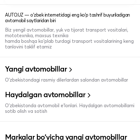
AUTO.UZ — o'zbek internetidagi eng ko'p tashrif buyuriladigan
avtomobil saytlaridan biri
Biz yengil avtomobillar, yuk va tijorat transport vositalari,
mototexnika, maxsus texnika
hamda boshqa ko'plab turdagi transport vositalarining keng
tanlovini taklif etamiz
Yangi avtomobillar
O'zbekistondagi rasmiy dilerlardan salondan avtomobillar
Haydalgan avtomobillar
O'zbekistonda avtomobil e’lonlari. Haydalgan avtomobillarni
sotib olish va sotish
Markalar bo'yicha yangi avtomobillar