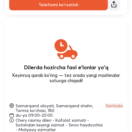
Telefonni ko'rsatish
Dilerda hozircha faol e'lonlar yo'q
Keyinroq qarab ko'ring — tez orada yangi mashinalar
sotuvga chiqadi!
Samarqand viloyati, Samarqand shahri,
Xaritada
Termiz ko'chasi, 180
du-ya 09:00-20:00
Chery rasmiy dileri - Kafolat xizmati -
Sotishdan keyingi xizmat - Sinov haydovchisi
- Moliyaviy xizmatlar