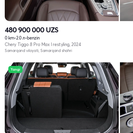
480 900 000
UZS
0 km
•
2.0 л
•
benzin
Chery Tiggo 8 Pro Max I restyling, 2024
Samarqand viloyati, Samarqand shahri
Yangi