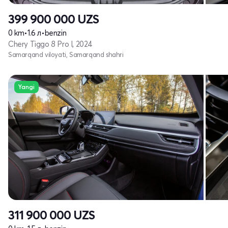
399 900 000
UZS
0 km
•
1.6 л
•
benzin
Chery Tiggo 8 Pro I, 2024
Samarqand viloyati, Samarqand shahri
Yangi
311 900 000
UZS