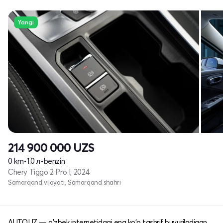
Yangi
214 900 000
UZS
0 km
•
1.0 л
•
benzin
Chery Tiggo 2 Pro I, 2024
Samarqand viloyati, Samarqand shahri
AUTO.UZ — o'zbek internetidagi eng ko'p tashrif buyuriladigan