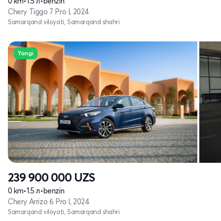
0 km
•
1.5 л
•
benzin
Chery Tiggo 7 Pro I, 2024
Samarqand viloyati, Samarqand shahri
Yangi
239 900 000
UZS
0 km
•
1.5 л
•
benzin
Chery Arrizo 6 Pro I, 2024
Samarqand viloyati, Samarqand shahri