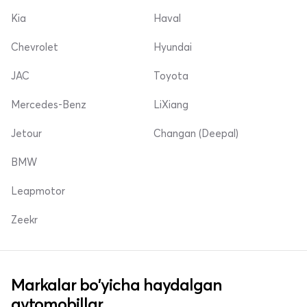
Kia
Haval
Chevrolet
Hyundai
JAC
Toyota
Mercedes-Benz
LiXiang
Jetour
Changan (Deepal)
BMW
Leapmotor
Zeekr
Markalar bo'yicha haydalgan
avtomobillar