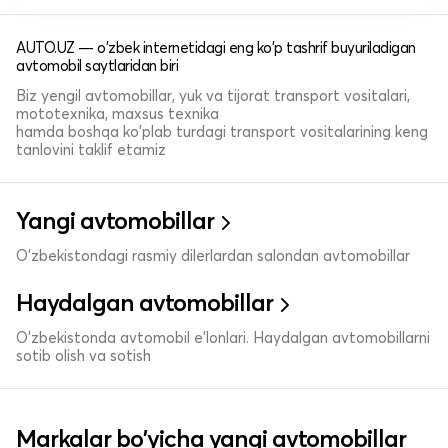
AUTO.UZ — o'zbek internetidagi eng ko'p tashrif buyuriladigan
avtomobil saytlaridan biri
Biz yengil avtomobillar, yuk va tijorat transport vositalari,
mototexnika, maxsus texnika
hamda boshqa ko'plab turdagi transport vositalarining keng
tanlovini taklif etamiz
Yangi avtomobillar
O'zbekistondagi rasmiy dilerlardan salondan avtomobillar
Haydalgan avtomobillar
O'zbekistonda avtomobil e’lonlari. Haydalgan avtomobillarni
sotib olish va sotish
Markalar bo'yicha yangi avtomobillar