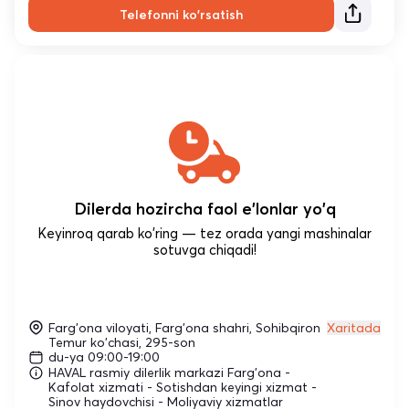
Telefonni ko'rsatish
Dilerda hozircha faol e'lonlar yo'q
Keyinroq qarab ko'ring — tez orada yangi mashinalar
sotuvga chiqadi!
Farg'ona viloyati, Farg'ona shahri, Sohibqiron
Xaritada
Temur ko'chasi, 295-son
du-ya 09:00-19:00
HAVAL rasmiy dilerlik markazi Farg'ona -
Kafolat xizmati - Sotishdan keyingi xizmat -
Sinov haydovchisi - Moliyaviy xizmatlar