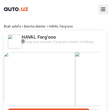
Bosh sahifa
Barcha dilerlar
HAVAL Farg'ona
HAVAL Farg'ona
Farg'ona viloyati, Farg'ona shahri, Sohibqiron Temur ko'chasi, 295-son