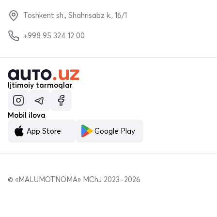
Toshkent sh., Shahrisabz k., 16/1
+998 95 324 12 00
Ijtimoiy tarmoqlar
Mobil ilova
App Store
Google Play
© «MALUMOTNOMA» MChJ 2023–2026