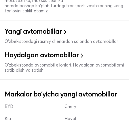
mototexnika, maxsus texnika
hamda boshqa ko'plab turdagi transport vositalarining keng
tanlovini taklif etamiz
Yangi avtomobillar
O'zbekistondagi rasmiy dilerlardan salondan avtomobillar
Haydalgan avtomobillar
O'zbekistonda avtomobil e’lonlari. Haydalgan avtomobillarni
sotib olish va sotish
Markalar bo'yicha yangi avtomobillar
BYD
Chery
Kia
Haval