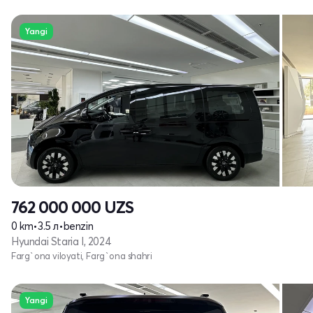
Yangi
762 000 000
UZS
0 km
•
3.5 л
•
benzin
Hyundai Staria I, 2024
Farg`ona viloyati, Farg`ona shahri
Yangi