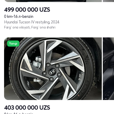
499 000 000
UZS
0 km
•
1.6 л
•
benzin
Hyundai Tucson IV restyling, 2024
Farg`ona viloyati, Farg`ona shahri
Yangi
403 000 000
UZS