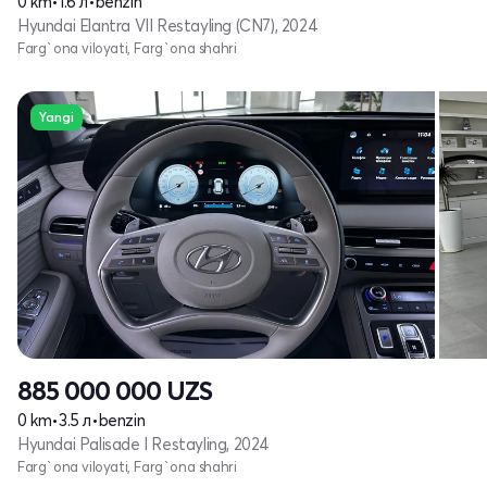
0 km
•
1.6 л
•
benzin
Hyundai Elantra VII Restayling (CN7), 2024
Farg`ona viloyati, Farg`ona shahri
Yangi
885 000 000
UZS
0 km
•
3.5 л
•
benzin
Hyundai Palisade I Restayling, 2024
Farg`ona viloyati, Farg`ona shahri