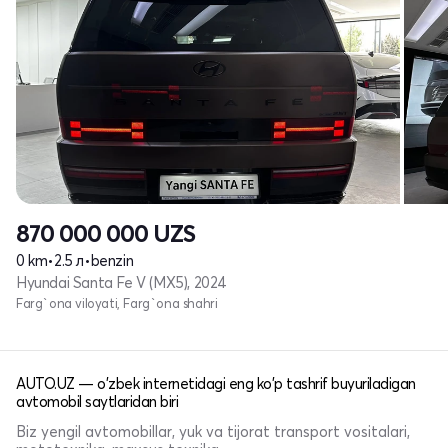
870 000 000
UZS
0 km
•
2.5 л
•
benzin
Hyundai Santa Fe V (MX5), 2024
Farg`ona viloyati, Farg`ona shahri
AUTO.UZ — o'zbek internetidagi eng ko'p tashrif buyuriladigan
avtomobil saytlaridan biri
Biz yengil avtomobillar, yuk va tijorat transport vositalari,