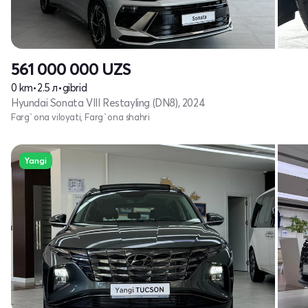
561 000 000
UZS
0 km
•
2.5 л
•
gibrid
Hyundai Sonata VIII Restayling (DN8), 2024
Farg`ona viloyati, Farg`ona shahri
Yangi