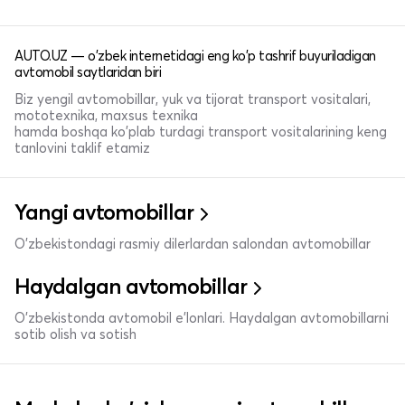
AUTO.UZ — o'zbek internetidagi eng ko'p tashrif buyuriladigan
avtomobil saytlaridan biri
Biz yengil avtomobillar, yuk va tijorat transport vositalari,
mototexnika, maxsus texnika
hamda boshqa ko'plab turdagi transport vositalarining keng
tanlovini taklif etamiz
Yangi avtomobillar
O'zbekistondagi rasmiy dilerlardan salondan avtomobillar
Haydalgan avtomobillar
O'zbekistonda avtomobil e’lonlari. Haydalgan avtomobillarni
sotib olish va sotish