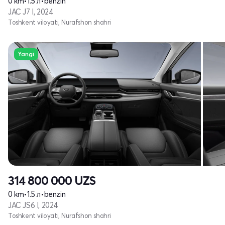
0 km
•
1.5 л
•
benzin
JAC J7 I, 2024
Toshkent viloyati, Nurafshon shahri
Yangi
314 800 000
UZS
0 km
•
1.5 л
•
benzin
JAC JS6 I, 2024
Toshkent viloyati, Nurafshon shahri