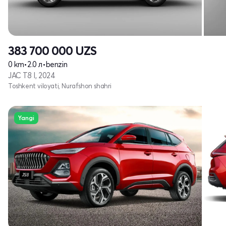
383 700 000
UZS
0 km
•
2.0 л
•
benzin
JAC T8 I, 2024
Toshkent viloyati, Nurafshon shahri
Yangi