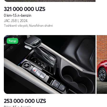
321 000 000
UZS
0 km
•
1.5 л
•
benzin
JAC JS8 I, 2024
Toshkent viloyati, Nurafshon shahri
Yangi
253 000 000
UZS