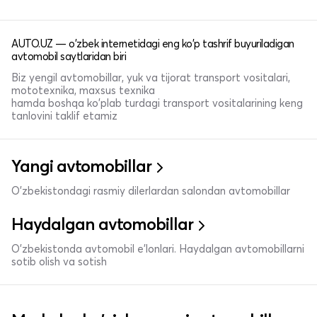
AUTO.UZ — o'zbek internetidagi eng ko'p tashrif buyuriladigan
avtomobil saytlaridan biri
Biz yengil avtomobillar, yuk va tijorat transport vositalari,
mototexnika, maxsus texnika
hamda boshqa ko'plab turdagi transport vositalarining keng
tanlovini taklif etamiz
Yangi avtomobillar
O'zbekistondagi rasmiy dilerlardan salondan avtomobillar
Haydalgan avtomobillar
O'zbekistonda avtomobil e’lonlari. Haydalgan avtomobillarni
sotib olish va sotish