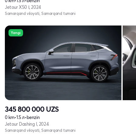
0 km
•
1.5 л
•
benzin
Jetour X50 Ι, 2024
Samarqand viloyati, Samarqand tumani
Yangi
345 800 000
UZS
0 km
•
1.5 л
•
benzin
Jetour Dashing I, 2024
Samarqand viloyati, Samarqand tumani