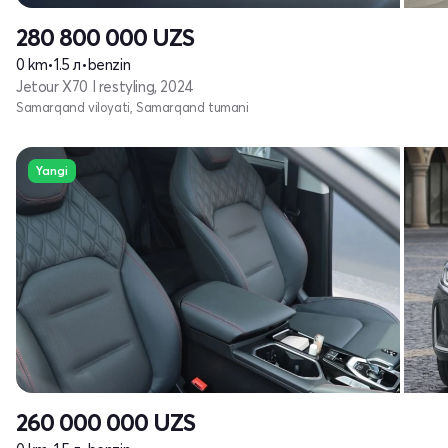
280 800 000
UZS
0 km
•
1.5 л
•
benzin
Jetour X70 I restyling, 2024
Samarqand viloyati, Samarqand tumani
Yangi
260 000 000
UZS