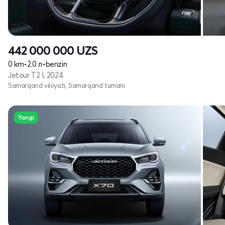
442 000 000
UZS
0 km
•
2.0 л
•
benzin
Jetour T2 I, 2024
Samarqand viloyati, Samarqand tumani
Yangi