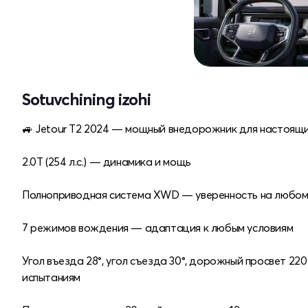
Sotuvchining izohi
🚙 Jetour T2 2024 — мощный внедорожник для настоящи
2.0T (254 л.с.) — динамика и мощь
Полноприводная система XWD — уверенность на любом
7 режимов вождения — адаптация к любым условиям
Угол въезда 28°, угол съезда 30°, дорожный просвет 2
испытаниям