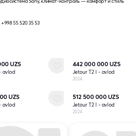
удиосистема Sony, климат-контроль — комфорт и стиль
+998 55 520 35 53
Yangi
000
UZS
442 000 000
UZS
- avlod
Jetour T2 I - avlod
2024
Yangi
000
UZS
512 500 000
UZS
- avlod
Jetour T2 I - avlod
2024