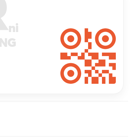
R
ni
ANG