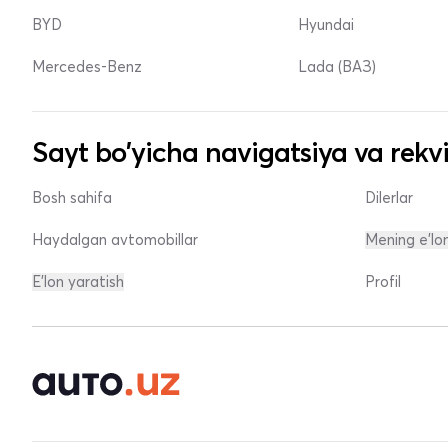
BYD
Hyundai
Mercedes-Benz
Lada (ВАЗ)
Sayt bo'yicha navigatsiya va rekvi
Bosh sahifa
Dilerlar
Haydalgan avtomobillar
Mening e'lo
E'lon yaratish
Profil