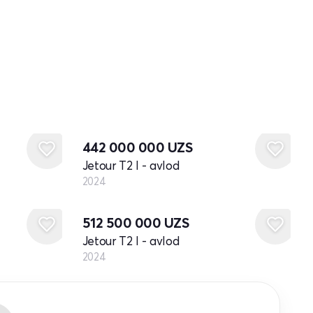
Yangi
442 000 000
UZS
Jetour T2 I - avlod
2024
Yangi
512 500 000
UZS
Jetour T2 I - avlod
2024