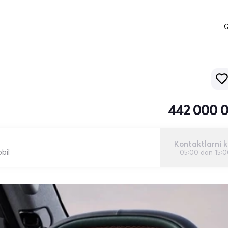
Q
442 000 
Kontaktlarni k
bil
05:00 dan 15: