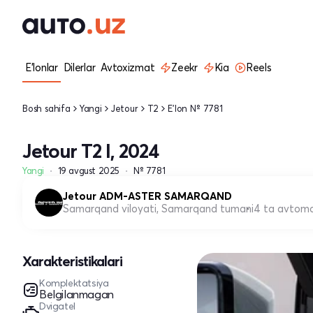
E'lonlar
Dilerlar
Avtoxizmat
Zeekr
Kia
Reels
Bosh sahifa
Yangi
Jetour
T2
E'lon № 7781
Jetour T2 I, 2024
Yangi
19 avgust 2025
№ 7781
Jetour ADM-ASTER SAMARQAND
Samarqand viloyati, Samarqand tumani
4 ta avtomo
Xarakteristikalari
Komplektatsiya
Belgilanmagan
Dvigatel