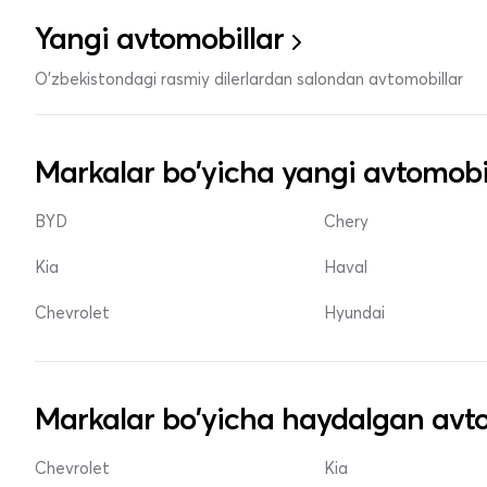
Yangi avtomobillar
O'zbekistondagi rasmiy dilerlardan salondan avtomobillar
Markalar bo'yicha yangi avtomobi
BYD
Chery
Kia
Haval
Chevrolet
Hyundai
Markalar bo'yicha haydalgan avto
Chevrolet
Kia