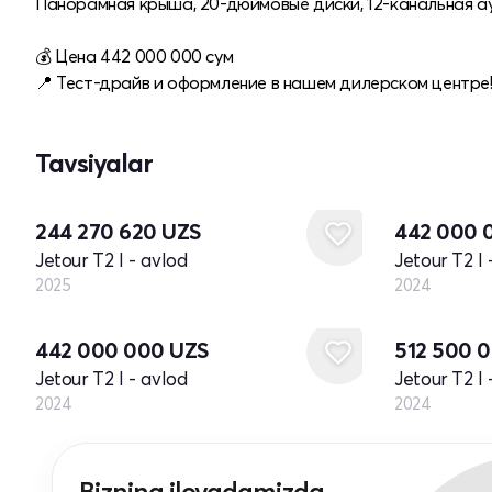
Панорамная крыша, 20-дюймовые диски, 12-канальная а
💰 Цена 442 000 000 сум
📍 Тест-драйв и оформление в нашем дилерском центре! 
Tavsiyalar
Yangi
Yangi
244 270 620
UZS
442 000 
Jetour T2 I - avlod
Jetour T2 I 
2025
2024
Yangi
Yangi
442 000 000
UZS
512 500 
Jetour T2 I - avlod
Jetour T2 I 
2024
2024
Bizning ilovadamizda