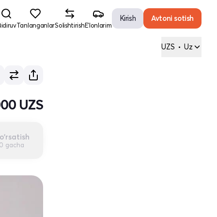
Kirish
Avtoni sotish
idiruv
Tanlanganlar
Solishtirish
E'lonlarim
UZS
•
Uz
000 UZS
o'rsatish
00 gacha