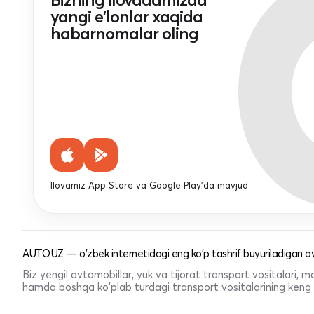
yangi e'lonlar xaqida
habarnomalar oling
Ilovamiz App Store va Google Play'da mavjud
AUTO.UZ — o'zbek internetidagi eng ko'p tashrif buyuriladigan av
Biz yengil avtomobillar, yuk va tijorat transport vositalari,
hamda boshqa ko'plab turdagi transport vositalarining keng t