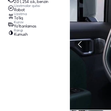
2.0 l, 254 o.k., benzin
Uzatmalar qutisi
Robot
Uzatma
To'liq
Kuzov
Yo‘ltanlamas
Rangi
Kumush