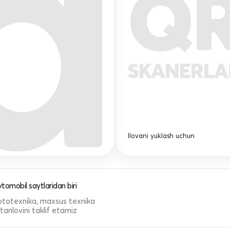
Q
SKANERL
Ilovani yuklash uchun
tomobil saytlaridan biri
 mototexnika, maxsus texnika
anlovini taklif etamiz