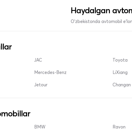
Haydalgan avtom
O'zbekistonda avtomobil e’lonl
llar
JAC
Toyota
Mercedes-Benz
LiXiang
Jetour
Changan 
mobillar
BMW
Ravon