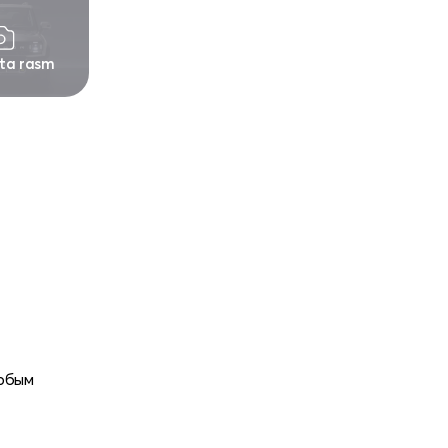
 ta rasm
любым