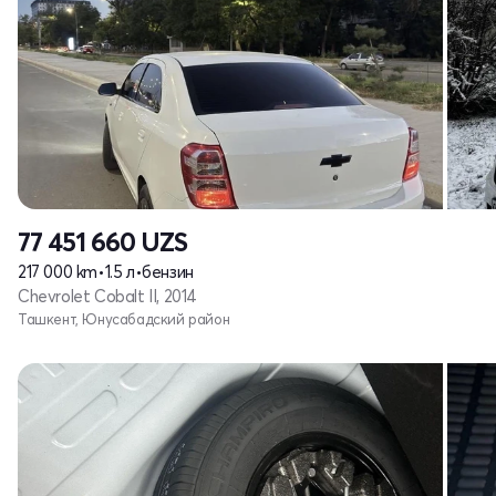
77 451 660
UZS
217 000 km
•
1.5 л
•
бензин
Chevrolet Cobalt II, 2014
Ташкент, Юнусабадский район