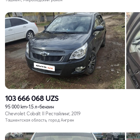
103 666 068
UZS
95 000 km
•
1.5 л
•
бензин
Chevrolet Cobalt II Рестайлинг, 2019
Ташкентская область, город Ангрен