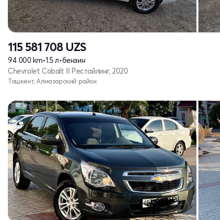
115 581 708
UZS
94 000 km
•
1.5 л
•
бензин
Chevrolet Cobalt II Рестайлинг, 2020
Ташкент, Алмазарский район