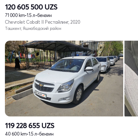
120 605 500
UZS
71 000 km
•
1.5 л
•
бензин
Chevrolet Cobalt II Рестайлинг, 2020
Ташкент, Яшнабадский район
119 228 655
UZS
40 600 km
•
1.5 л
•
бензин