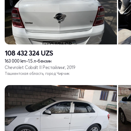
108 432 324
UZS
163 000 km
•
1.5 л
•
бензин
Chevrolet Cobalt II Рестайлинг, 2019
Ташкентская область, город Чирчик