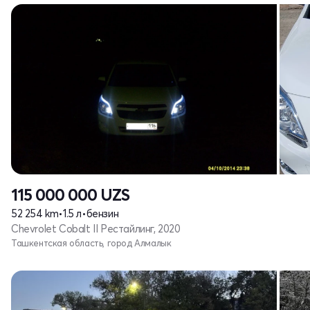
115 000 000
UZS
52 254 km
•
1.5 л
•
бензин
Chevrolet Cobalt II Рестайлинг, 2020
Ташкентская область, город Алмалык