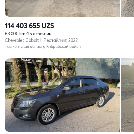
114 403 655
UZS
63 000 km
•
1.5 л
•
бензин
Chevrolet Cobalt II Рестайлинг, 2022
Ташкентская область, Кибрайский район