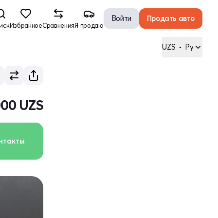
Войти
Продать авто
иск
Избранное
Сравнения
Я продаю
UZS
•
Ру
 000 UZS
нтакты