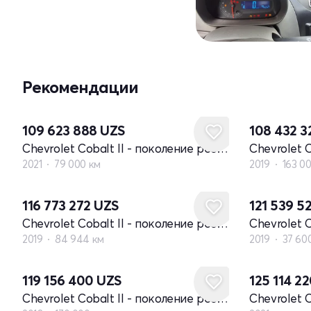
Рекомендации
109 623 888
UZS
108 432 
Chevrolet Cobalt II - поколение рестайлинг
2021
79 000 км
2019
163 0
116 773 272
UZS
121 539 5
Chevrolet Cobalt II - поколение рестайлинг
2019
84 944 км
2019
37 60
Новый
119 156 400
UZS
125 114 2
Chevrolet Cobalt II - поколение рестайлинг