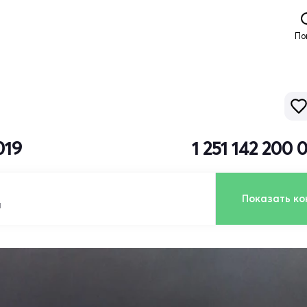
По
019
1 251 142 200
Показать ко
я