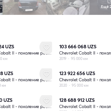
Ещё 
324
UZS
103 666 068
UZS
Chevrolet Cobalt II - поколение рестайлинг
00 км
2019
95 000 км
28
UZS
123 922 656
UZS
Chevrolet Cobalt II - поколение рестайлинг
0 км
2020
95 000 км
20
UZS
128 688 912
UZS
Chevrolet Cobalt II - поколение рестайлинг