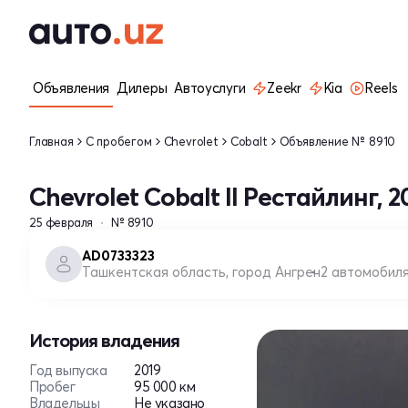
Объявления
Дилеры
Автоуслуги
Zeekr
Kia
Reels
Главная
С пробегом
Chevrolet
Cobalt
Объявление № 8910
Chevrolet Cobalt II Рестайлинг, 2
25 февраля
№ 8910
AD0733323
Ташкентская область, город Ангрен
2 автомобил
История владения
Год выпуска
2019
Пробег
95 000 км
Владельцы
Не указано