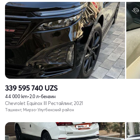
339 595 740
UZS
44 000 km
•
2.0 л
•
бензин
Chevrolet Equinox III Рестайлинг, 2021
Ташкент, Мирзо-Улугбекский район