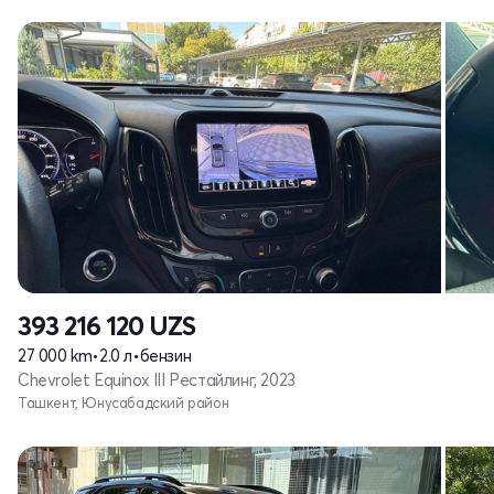
393 216 120
UZS
27 000 km
•
2.0 л
•
бензин
Chevrolet Equinox III Рестайлинг, 2023
Ташкент, Юнусабадский район