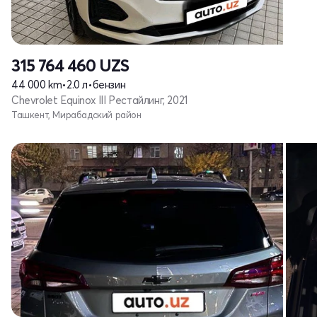
315 764 460
UZS
44 000 km
•
2.0 л
•
бензин
Chevrolet Equinox III Рестайлинг, 2021
Ташкент, Мирабадский район