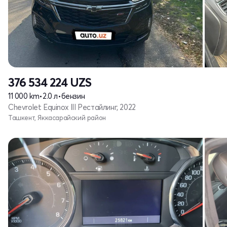
376 534 224
UZS
11 000 km
•
2.0 л
•
бензин
Chevrolet Equinox III Рестайлинг, 2022
Ташкент, Яккасарайский район