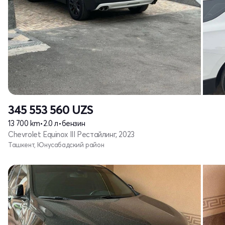
345 553 560
UZS
13 700 km
•
2.0 л
•
бензин
Chevrolet Equinox III Рестайлинг, 2023
Ташкент, Юнусабадский район