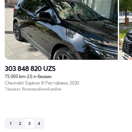
303 848 820
UZS
75 000 km
•
2.0 л
•
бензин
Chevrolet Equinox III Рестайлинг, 2020
Ташкент, Яккасарайский район
1
2
3
4