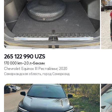
265 122 990
UZS
170 000 km
•
2.0 л
•
бензин
Chevrolet Equinox III Рестайлинг, 2020
Самаркандская область, город Самарканд