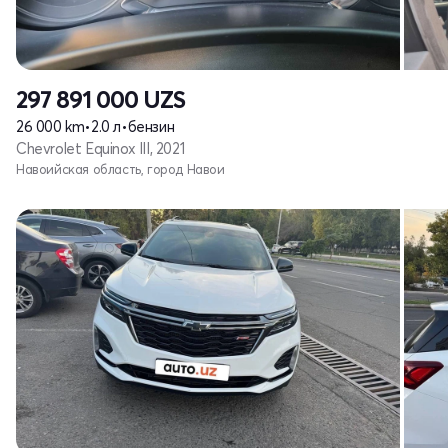
297 891 000
UZS
26 000 km
•
2.0 л
•
бензин
Chevrolet Equinox III, 2021
Навоийская область, город Навои