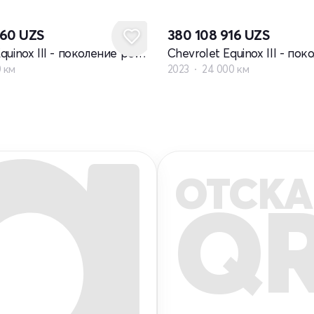
560
UZS
380 108 916
UZS
Chevrolet Equinox III - поколение рестайлинг
0 км
2023
24 000 км
ОТСКА
Q