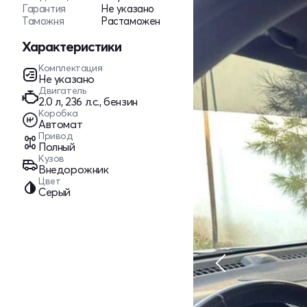
Гарантия
Не указано
Таможня
Растаможен
Характеристики
Комплектация
Не указано
Двигатель
2.0 л, 236 л.с., бензин
Коробка
Автомат
Привод
Полный
Кузов
Внедорожник
Цвет
Серый