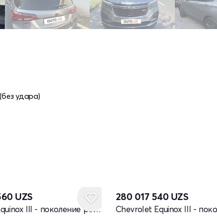
(без удара)
560
UZS
280 017 540
UZS
Chevrolet Equinox III - поколение рестайлинг