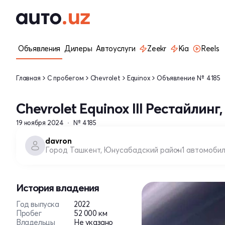
Объявления
Дилеры
Автоуслуги
Zeekr
Kia
Reels
Главная
С пробегом
Chevrolet
Equinox
Объявление № 4185
Chevrolet Equinox III Рестайлинг,
19 ноября 2024
№ 4185
davron
Город Ташкент, Юнусабадский район
1 автомоби
История владения
Год выпуска
2022
Пробег
52 000 км
Владельцы
Не указано