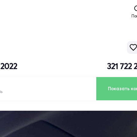
По
 2022
321 722
Показать ко
ль