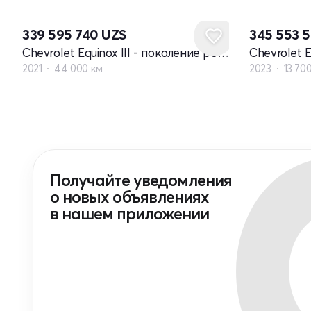
339 595 740
UZS
345 553 
Chevrolet Equinox III - поколение рестайлинг
2021
44 000 км
2023
13 70
Получайте уведомления
о новых объявлениях
в нашем приложении