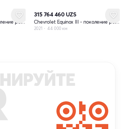
315 764 460
UZS
Chevrolet Equinox III - поколение рестайлинг
Chevrolet Equinox III - поколение рестайлинг
2021
44 000 км
НИРУЙТЕ
R