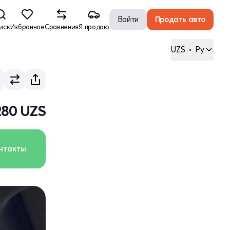
Войти
Продать авто
иск
Избранное
Сравнения
Я продаю
UZS
•
Ру
 280 UZS
нтакты