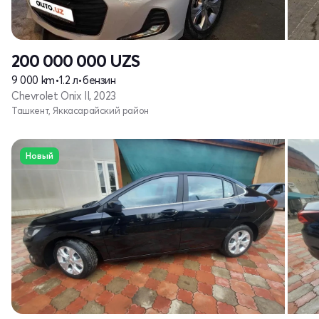
200 000 000
UZS
9 000 km
•
1.2 л
•
бензин
Chevrolet Onix II, 2023
Ташкент, Яккасарайский район
Новый