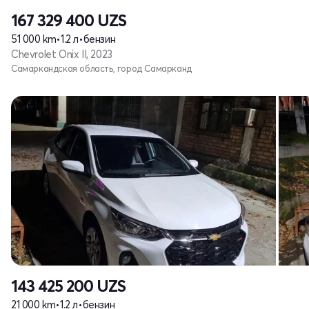
167 329 400
UZS
51 000 km
•
1.2 л
•
бензин
Chevrolet Onix II, 2023
Самаркандская область, город Самарканд
143 425 200
UZS
21 000 km
•
1.2 л
•
бензин