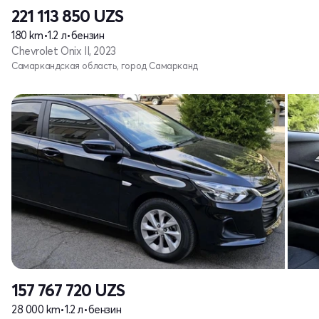
221 113 850
UZS
180 km
•
1.2 л
•
бензин
Chevrolet Onix II, 2023
Самаркандская область, город Самарканд
157 767 720
UZS
28 000 km
•
1.2 л
•
бензин