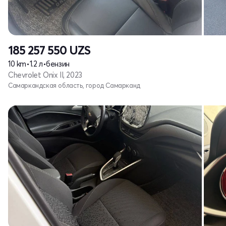
185 257 550
UZS
10 km
•
1.2 л
•
бензин
Chevrolet Onix II, 2023
Самаркандская область, город Самарканд