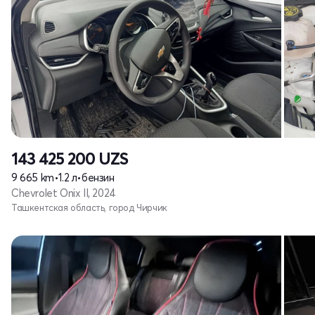
143 425 200
UZS
9 665 km
•
1.2 л
•
бензин
Chevrolet Onix II, 2024
Ташкентская область, город Чирчик