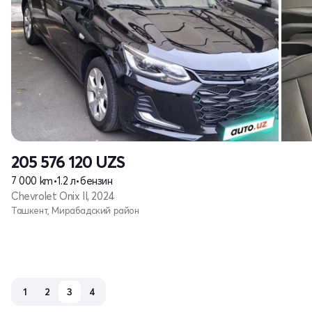
205 576 120
UZS
7 000 km
•
1.2 л
•
бензин
Chevrolet Onix II, 2024
Ташкент, Мирабадский район
1
2
3
4