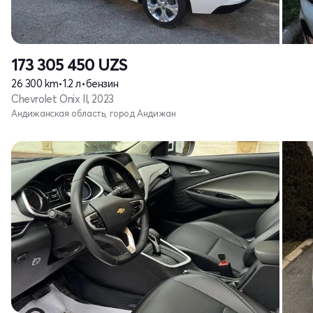
173 305 450
UZS
26 300 km
•
1.2 л
•
бензин
Chevrolet Onix II, 2023
Андижанская область, город Андижан