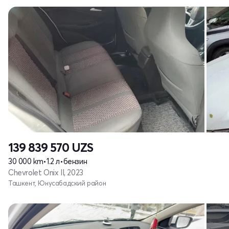
139 839 570
UZS
30 000 km
•
1.2 л
•
бензин
Chevrolet Onix II, 2023
Ташкент, Юнусабадский район