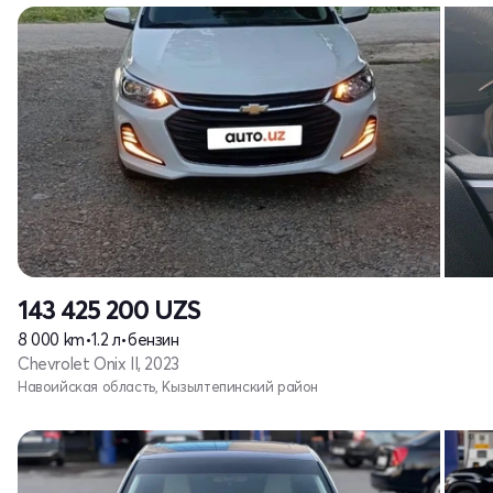
143 425 200
UZS
8 000 km
•
1.2 л
•
бензин
Chevrolet Onix II, 2023
Навоийская область, Кызылтепинский район