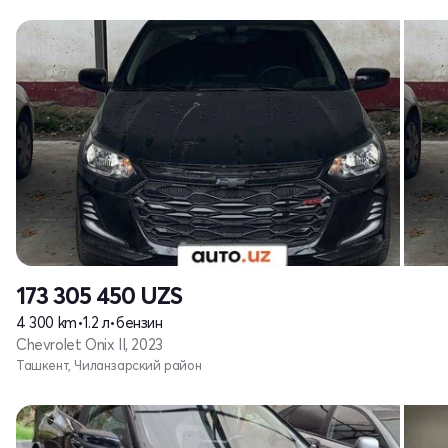
173 305 450
UZS
4 300 km
•
1.2 л
•
бензин
Chevrolet Onix II, 2023
Ташкент, Чиланзарский район