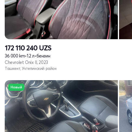
172 110 240
UZS
36 000 km
•
1.2 л
•
бензин
Chevrolet Onix II, 2023
Ташкент, Учтепинский район
Новый