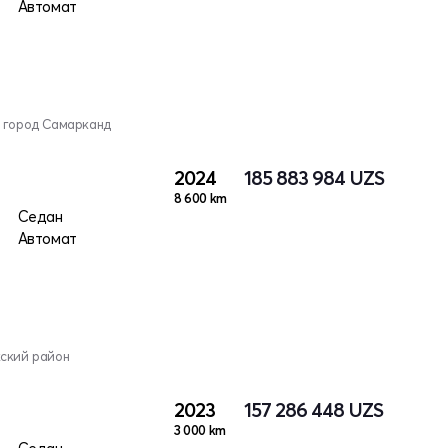
Автомат
, город Самарканд
2024
185 883 984
UZS
8 600 km
Седан
Автомат
кский район
2023
157 286 448
UZS
3 000 km