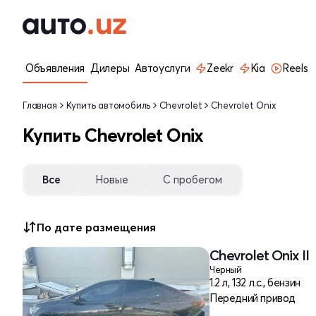
Объявления
Дилеры
Автоуслуги
Zeekr
Kia
Reels
Главная
Купить автомобиль
Chevrolet
Chevrolet Onix
Купить Chevrolet Onix
Все
Новые
С пробегом
По дате размещения
Chevrolet Onix II
Черный
1.2 л, 132 л.с., бензин
Передний привод