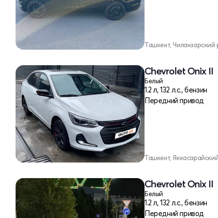
Ташкент, Чиланзарский 
Chevrolet Onix II
Белый
1.2 л, 132 л.с., бензин
Передний привод
Ташкент, Яккасарайски
Chevrolet Onix II
Белый
1.2 л, 132 л.с., бензин
Передний привод