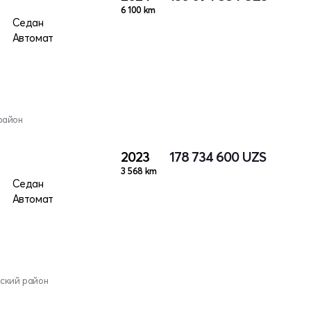
6 100 km
Седан
Автомат
район
2023
178 734 600
UZS
3 568 km
Седан
Автомат
кский район