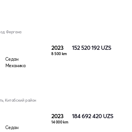
род Фергана
2023
152 520 192
UZS
8 500 km
Седан
Механика
ь, Китабский район
2023
184 692 420
UZS
14 000 km
Седан