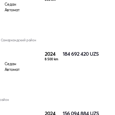
Седан
Автомат
, Самаркандский район
2024
184 692 420
UZS
8 500 km
Седан
Автомат
район
2024
156 094 884
UZS