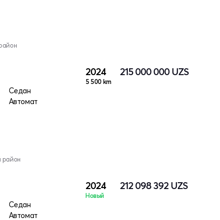
район
2024
215 000 000
UZS
5 500 km
Седан
Автомат
й район
2024
212 098 392
UZS
Новый
Седан
Автомат