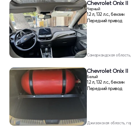
Chevrolet Onix II
Черный
1.2 л, 132 л.с., бензин
Передний привод
Самаркандская область
Chevrolet Onix II
Белый
1.2 л, 132 л.с., бензин
Передний привод
Джизакская область, г