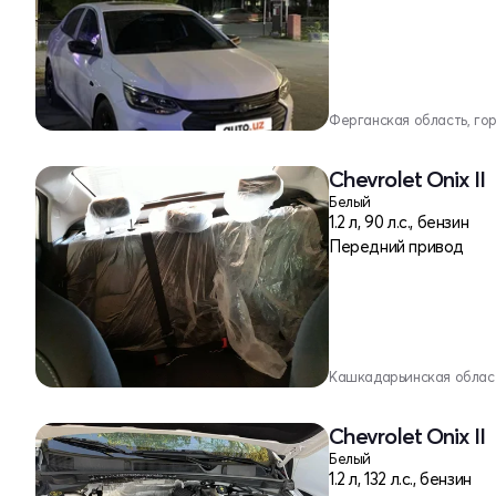
Ферганская область, го
Chevrolet Onix II
Белый
1.2 л, 90 л.с., бензин
Передний привод
Кашкадарьинская област
Chevrolet Onix II
Белый
1.2 л, 132 л.с., бензин