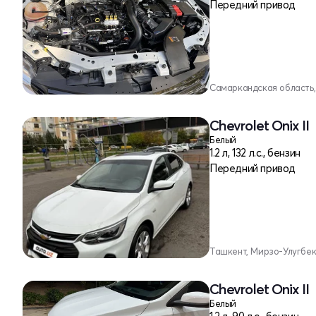
Передний привод
Самаркандская область
Chevrolet Onix II
Белый
1.2 л, 132 л.с., бензин
Передний привод
Ташкент, Мирзо-Улугбе
Chevrolet Onix II
Белый