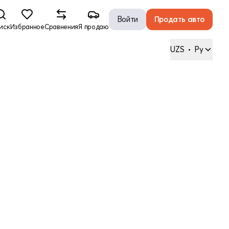
Войти
Продать авто
иск
Избранное
Сравнения
Я продаю
UZS
•
Ру