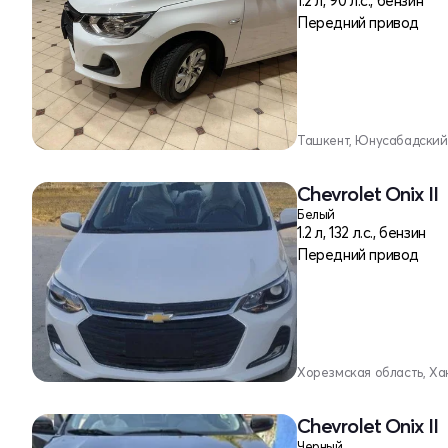
1.2 л, 90 л.с., бензин
Передний привод
Ташкент, Юнусабадский
Chevrolet Onix II
Белый
1.2 л, 132 л.с., бензин
Передний привод
Хорезмская область, Ха
Chevrolet Onix II
Черный