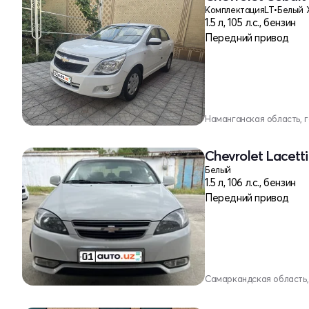
Комплектация
LT
•
Белый 
1.5 л, 105 л.с., бензин
Передний привод
Наманганская область, 
Chevrolet Lacetti
Белый
1.5 л, 106 л.с., бензин
Передний привод
Самаркандская область