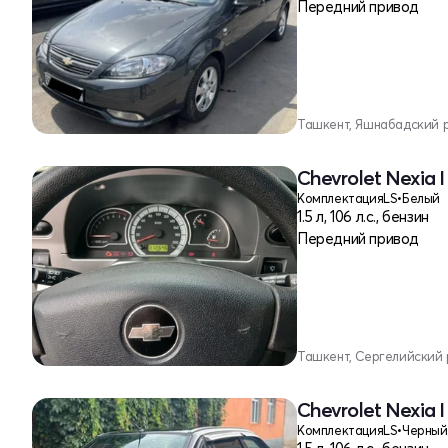
Передний привод
Ташкент, Яшнабадский 
Chevrolet Nexia I
Комплектация
LS
•
Белый
1.5 л, 106 л.с., бензин
Передний привод
Ташкент, Сергелийский
Chevrolet Nexia I
Комплектация
LS
•
Черный