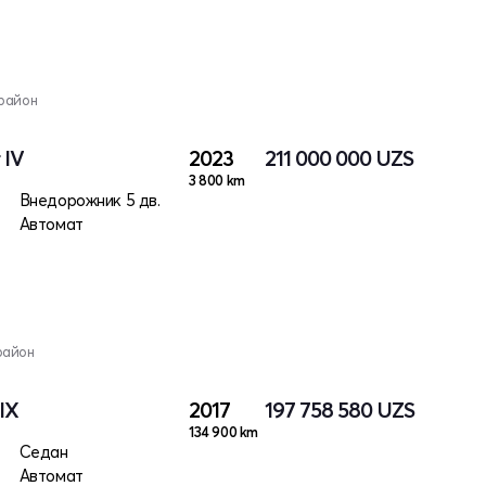
район
 IV
2023
211 000 000
UZS
3 800 km
Внедорожник 5 дв.
Автомат
район
IX
2017
197 758 580
UZS
134 900 km
Седан
Автомат