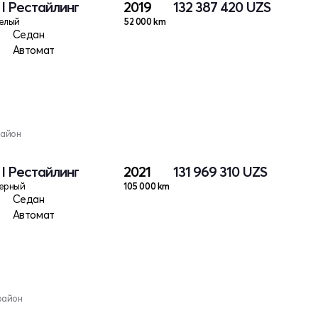
 I Рестайлинг
2019
132 387 420
UZS
елый
52 000 km
Седан
Автомат
район
 I Рестайлинг
2021
131 969 310
UZS
ерный
105 000 km
Седан
Автомат
район