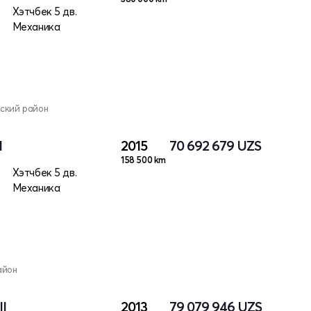
Хэтчбек 5 дв.
Механика
кский район
I
2015
70 692 679
UZS
158 500 km
Хэтчбек 5 дв.
Механика
айон
II
2013
79 079 946
UZS