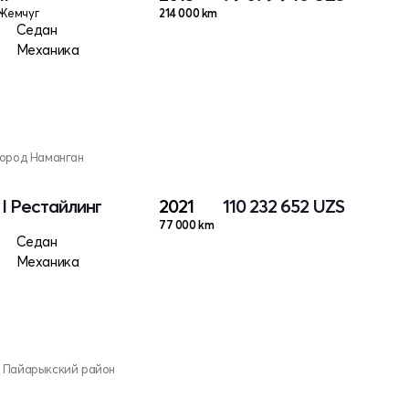
Жемчуг
214 000 km
Седан
Механика
город Наманган
 I Рестайлинг
2021
110 232 652
UZS
77 000 km
Седан
Механика
, Пайарыкский район