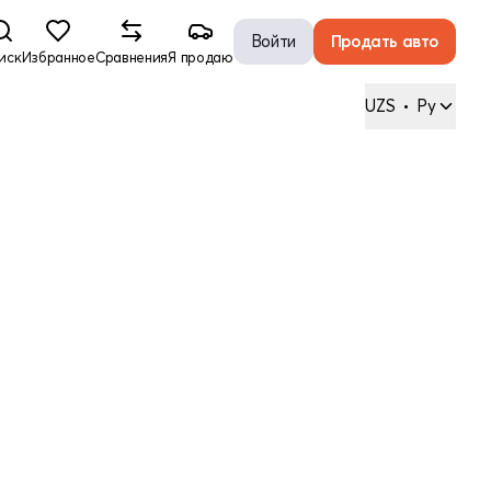
Войти
Продать авто
иск
Избранное
Сравнения
Я продаю
UZS
•
Ру