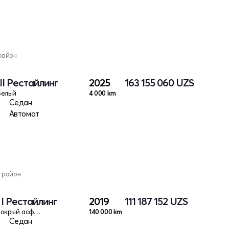
район
II Рестайлинг
2025
163 155 060
UZS
Белый
4 000 km
Седан
Автомат
 район
 I Рестайлинг
2019
111 187 152
UZS
Мокрый асфальт
140 000 km
Седан