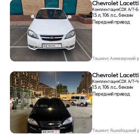
Chevrolet Lacetti
Комплектация
CDX A/T
•
Б
1.5 л, 106 л.с., бензин
Передний привод
Ташкент, Алмазарский 
Chevrolet Lacetti
Комплектация
CDX A/T
•
Ч
1.5 л, 106 л.с., бензин
Передний привод
Ташкент, Яшнабадский 