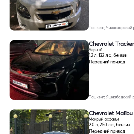
Ташкент, Чиланзарский 
Chevrolet Tracker
Черный
1.2 л, 132 л.с., бензин
Передний привод
Ташкент, Яшнабадский 
Chevrolet Malibu 
Мокрый асфальт
2.0 л, 250 л.с., бензин
Передний привод