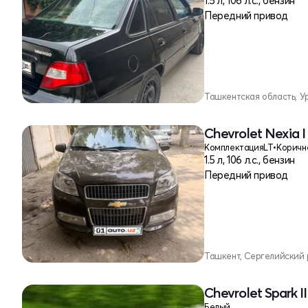
1.5 л, 106 л.с., бензин
Передний привод
Ташкентская область, У
Chevrolet Nexia I
Комплектация
LT
•
Коричн
1.5 л, 106 л.с., бензин
Передний привод
Ташкент, Сергелийский
Chevrolet Spark II
Белый