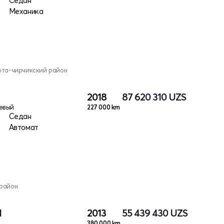
Седан
Механика
рта-чирчикский район
2018
87 620 310
UZS
евый
227 000 km
Седан
Автомат
 район
I
2013
55 439 430
UZS
380 000 km