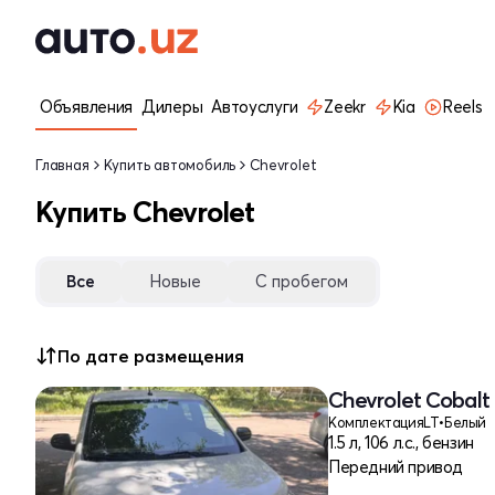
Объявления
Дилеры
Автоуслуги
Zeekr
Kia
Reels
Главная
Купить автомобиль
Chevrolet
Купить Chevrolet
Все
Новые
С пробегом
По дате размещения
Chevrolet Cobalt 
Комплектация
LT
•
Белый
1.5 л, 106 л.с., бензин
Передний привод