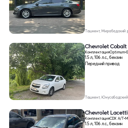
Ташкент, Мирабадский 
Chevrolet Cobalt 
Комплектация
Optimum
•
1.5 л, 106 л.с., бензин
Передний привод
Ташкент, Юнусабадский
Chevrolet Lacetti
Комплектация
CDX A/T
•
1.5 л, 106 л.с., бензин