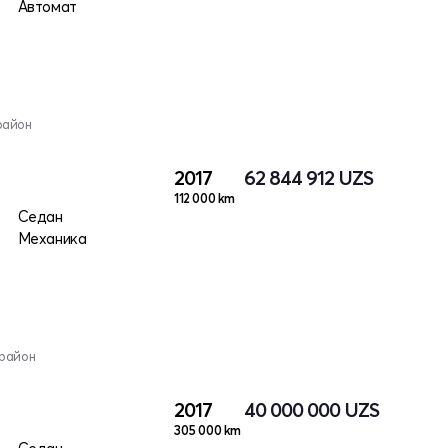
Автомат
район
2017
62 844 912
UZS
112 000 km
Седан
Механика
 район
2017
40 000 000
UZS
305 000 km