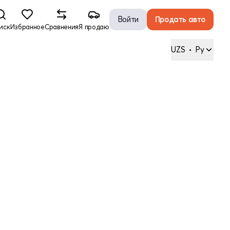
Войти
Продать авто
иск
Избранное
Сравнения
Я продаю
UZS
•
Ру