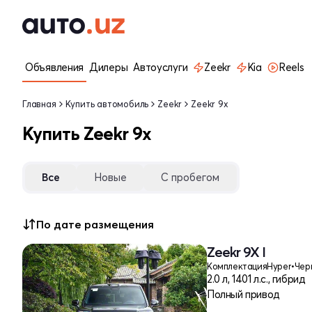
Объявления
Дилеры
Автоуслуги
Zeekr
Kia
Reels
Главная
Купить автомобиль
Zeekr
Zeekr 9x
Купить Zeekr 9x
Все
Новые
С пробегом
По дате размещения
Zeekr 9X I
Комплектация
Hyper
•
Чер
2.0 л, 1401 л.с., гибрид
Полный привод