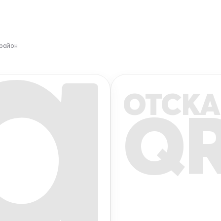
 район
ОТСКА
Q