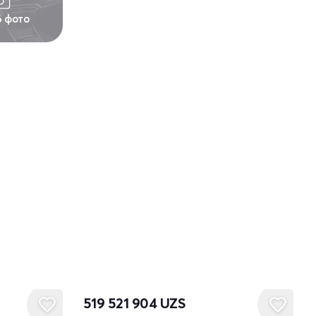
6 фото
519 521 904
UZS