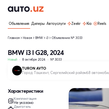
Объявления
Дилеры
Автоуслуги
Zeekr
Kia
Reels
Главная
Новая
BMW
i3
Объявление № 3033
BMW i3 I G28, 2024
Новый
8 октября 2024
№ 3033
TURON AVTO
Город Ташкент, Сергелийский район
68 автомоби
Характеристики
Комплектация
Не указано
Двигатель