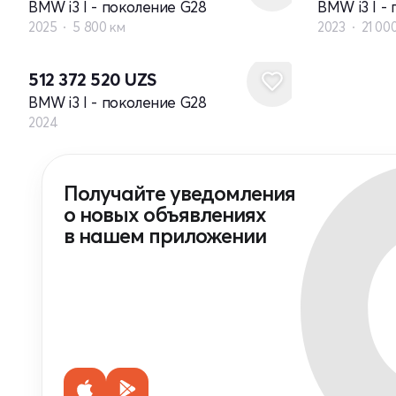
BMW i3 I - поколение G28
BMW i3 I -
2025
5 800 км
2023
21 00
Новый
512 372 520
UZS
BMW i3 I - поколение G28
2024
Получайте уведомления
о новых объявлениях
в нашем приложении