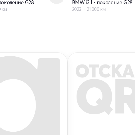
 поколение G28
BMW i3 I - поколение G28
0 км
2023
21 000 км
ОТСКА
Q