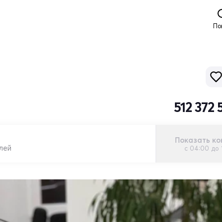
По
512 372
Показать ко
лей
с 04:00 до 