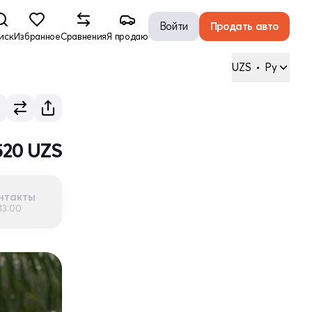
Войти
Продать авто
иск
Избранное
Сравнения
Я продаю
UZS
•
Ру
 520 UZS
нтакты
13:00