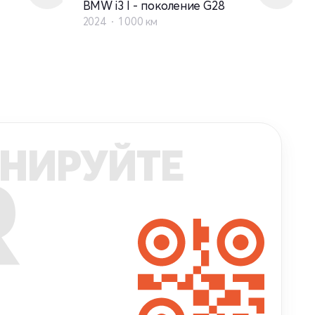
BMW i3 I - поколение G28
2024
1 000 км
НИРУЙТЕ
R