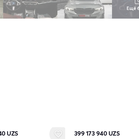
Ещё 
940
UZS
399 173 940
UZS