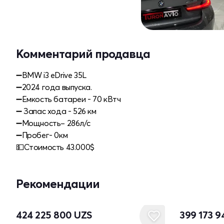
Комментарий продавца
➖BMW i3 eDrive 35L
➖2024 года выпуска.
➖Емкость батареи - 70 кВтч
➖ Запас хода - 526 км
➖Мощность– 286л/с
➖Пробег- 0км
💵Стоимость 43.000$
Рекомендации
424 225 800
UZS
399 173 