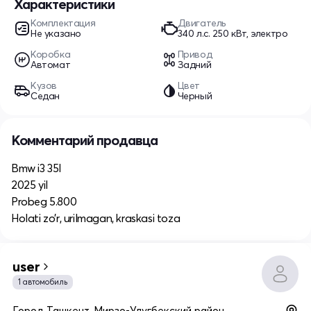
Характеристики
Комплектация
Двигатель
Не указано
340 л.c. 250 кВт, электро
Коробка
Привод
Автомат
Задний
Кузов
Цвет
Седан
Черный
Комментарий продавца
Bmw i3 35l
2025 yil
Probeg 5.800
Holati zo’r, urilmagan, kraskasi toza
user
1 автомобиль
Город Ташкент, Мирзо-Улугбекский район