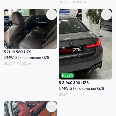
2023
21 000 км
521 111 560
UZS
BMW i3 I - поколение G28
2024
1 000 км
Новый
513 940 300
UZS
BMW i3 I - поколение G28
2024