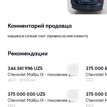
Комментарий продавца
машина в салоне счет справка на имя клиента
Рекомендации
Новый
344 361 996
UZS
375 000 
Chevrolet Malibu IX - поколение рестайлинг
2023
38 000 км
2025
Новый
Новый
375 000 000
UZS
375 000 
Chevrolet Malibu IX - поколение рестайлинг
2025
2025