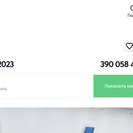
По
2023
390 058 
Показать ко
биль