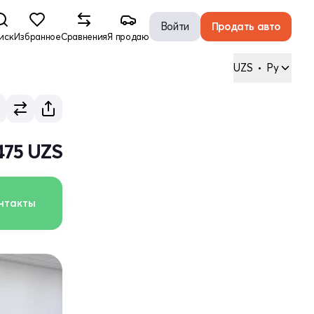
Войти
Продать авто
иск
Избранное
Сравнения
Я продаю
UZS
•
Ру
475 UZS
нтакты