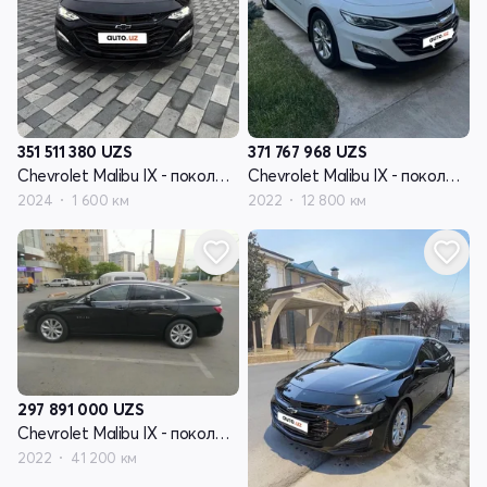
351 511 380
UZS
371 767 968
UZS
Chevrolet Malibu IX - поколение рестайлинг
Chevrolet Malibu IX - поколение рестайлинг
2024
1 600 км
2022
12 800 км
297 891 000
UZS
Chevrolet Malibu IX - поколение рестайлинг
2022
41 200 км