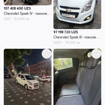
107 438 400
UZS
Chevrolet Spark IV - поколение
2021
82 000 км
97 198 720
UZS
Chevrolet Spark III - поколение рестайлинг
2020
76 000 км