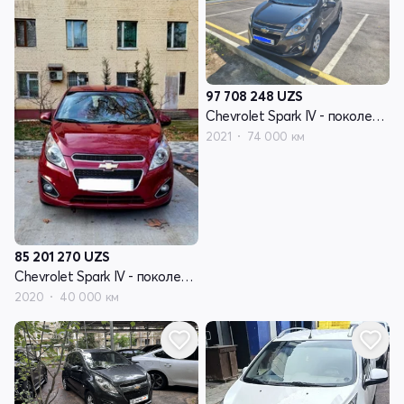
97 708 248
UZS
Chevrolet Spark IV - поколение
2021
74 000 км
85 201 270
UZS
Chevrolet Spark IV - поколение рестайлинг
2020
40 000 км