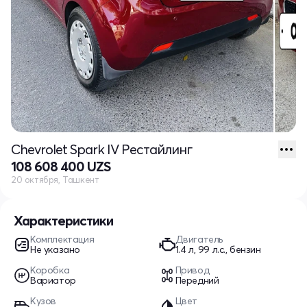
Chevrolet Spark IV Рестайлинг
108 608 400 UZS
20 октября, Ташкент
Характеристики
Комплектация
Двигатель
Не указано
1.4 л, 99 л.с., бензин
Коробка
Привод
Вариатор
Передний
Кузов
Цвет