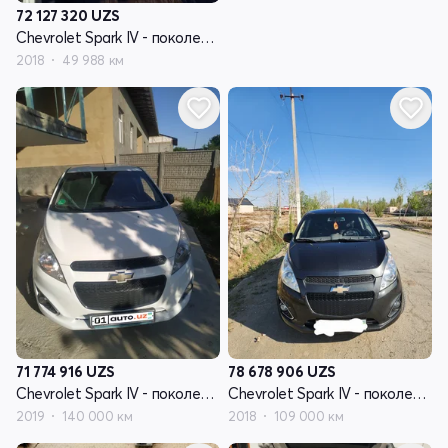
72 127 320
UZS
Chevrolet Spark IV - поколение
2018
49 988 км
71 774 916
UZS
78 678 906
UZS
Chevrolet Spark IV - поколение
Chevrolet Spark IV - поколение рестайлинг
2019
140 000 км
2018
109 000 км