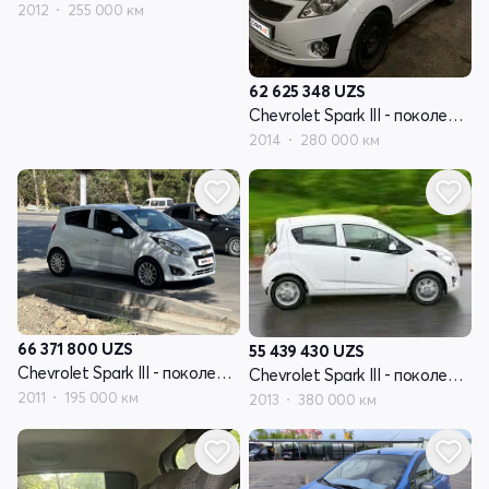
2012
255 000 км
62 625 348
UZS
Chevrolet Spark III - поколение
2014
280 000 км
66 371 800
UZS
55 439 430
UZS
Chevrolet Spark III - поколение
Chevrolet Spark III - поколение
2011
195 000 км
2013
380 000 км