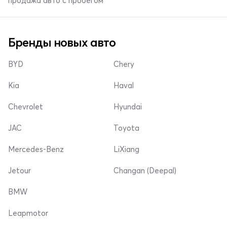
продажа авто с пробегом
Бренды новых авто
BYD
Chery
Kia
Haval
Chevrolet
Hyundai
JAC
Toyota
Mercedes-Benz
LiXiang
Jetour
Changan (Deepal)
BMW
Leapmotor