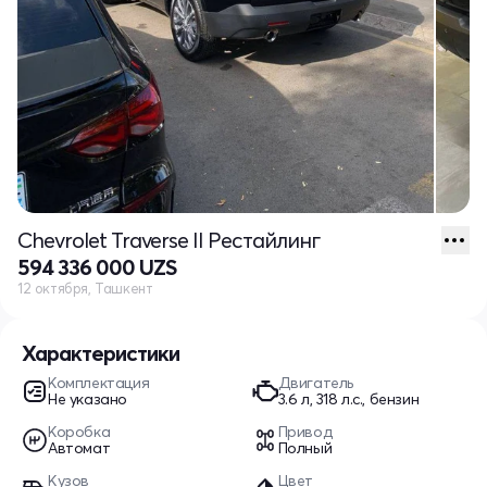
Chevrolet Traverse II Рестайлинг
594 336 000 UZS
12 октября, Ташкент
Характеристики
Комплектация
Двигатель
Не указано
3.6 л, 318 л.с., бензин
Коробка
Привод
Автомат
Полный
Кузов
Цвет