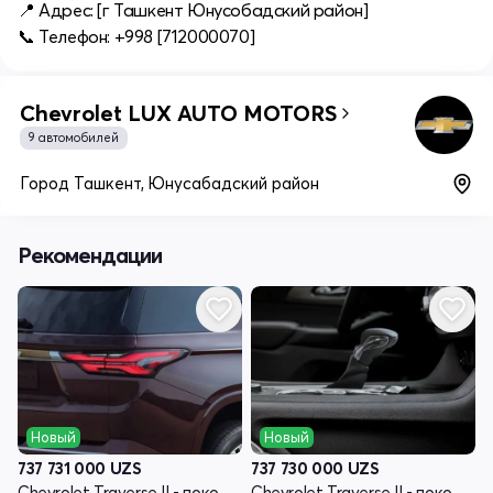
📍 Адрес: [г Ташкент Юнусобадский район]
📞 Телефон: +998 [712000070]
Chevrolet LUX AUTO MOTORS
9 автомобилей
Город Ташкент, Юнусабадский район
Рекомендации
Новый
Новый
737 731 000
UZS
737 730 000
UZS
Chevrolet Traverse II - поколение рестайлинг
Chevrolet Traverse II - поколение рестайлинг