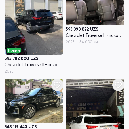
593 398 872
UZS
Chevrolet Traverse II - поколение рестайлинг
2023
34 000 км
Новый
595 782 000
UZS
Chevrolet Traverse II - поколение рестайлинг
2023
548 119 440
UZS