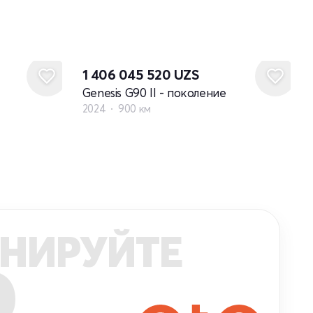
1 406 045 520
UZS
Genesis G90 II - поколение
2024
900 км
НИРУЙТЕ
R