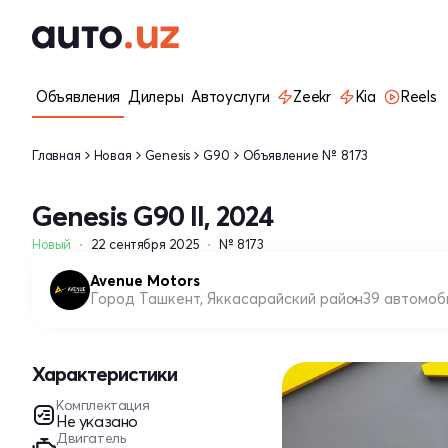
Объявления
Дилеры
Автоуслуги
Zeekr
Kia
Reels
Главная
Новая
Genesis
G90
Объявление № 8173
Genesis G90 II, 2024
Новый
22 сентября 2025
№ 8173
Avenue Motors
Город Ташкент, Яккасарайский район
39 автомоб
Характеристики
Комплектация
Не указано
Двигатель