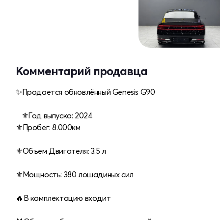
Комментарий продавца
✨Продается обновлённый Genesis G90
⠀⚜️Год выпуска: 2024
⚜️Пробег: 8.000км
⠀
⚜️Объем Двигателя: 3.5 л
⠀
⚜️Мощность: 380 лошадиных сил
🔥В комплектацию входит