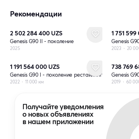
Рекомендации
Новый
2 502 284 400
UZS
1 751 599
Genesis G90 II - поколение
Genesis G90
2025
2023
20 00
1 191 564 000
UZS
738 769 
Genesis G90 I - поколение рестайлинг
Genesis G9
2022
11 000 км
2019
60 00
Получайте уведомления
о новых объявлениях
в нашем приложении