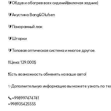
🔰Обдув и обогрев всех сидений(включая задние)
⠀
🔰Акустика Bang&Olufsen
🔰Панорамный люк
⠀
🔰Шторки
⠀
🔰Топовая оптическая система и многое другое.
‼️Цена: 129.000$
⠀
❗️Есть возможность обменять на ваше авто!
✨Дополнительную информацию вы можете узнать по те
⠀
📞+998997474741
+998935425555