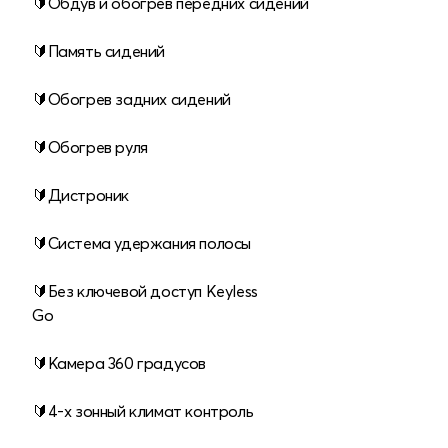
🔰Обдув и обогрев передних сидений
🔰Память сидений
🔰Обогрев задних сидений
🔰Обогрев руля
🔰Дистроник
🔰Система удержания полосы
⠀
🔰Без ключевой доступ Keyless
Go
⠀
🔰Камера 360 градусов
⠀
🔰4-х зонный климат контроль
⠀