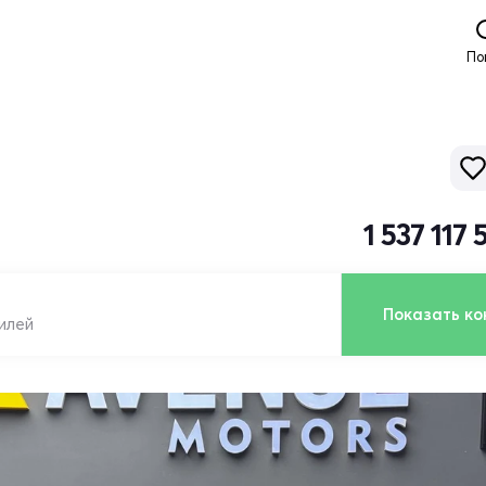
По
1 537 117
Показать ко
илей