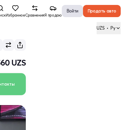
Войти
Продать авто
иск
Избранное
Сравнения
Я продаю
UZS
•
Ру
 560 UZS
нтакты