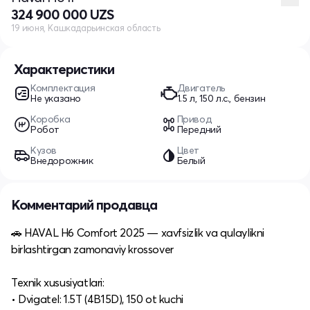
324 900 000 UZS
19 июня, Кашкадарьинская область
Характеристики
Комплектация
Двигатель
Не указано
1.5 л, 150 л.с., бензин
Коробка
Привод
Робот
Передний
Кузов
Цвет
Внедорожник
Белый
Комментарий продавца
🚗 HAVAL H6 Comfort 2025 — xavfsizlik va qulaylikni
birlashtirgan zamonaviy krossover
Texnik xususiyatlari:
• Dvigatel: 1.5T (4B15D), 150 ot kuchi