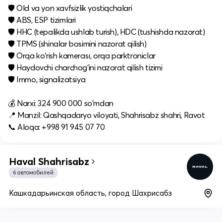
🛡 Old va yon xavfsizlik yostiqchalari
🛡 ABS, ESP tizimlari
🛡 HHC (tepalikda ushlab turish), HDC (tushishda nazorat)
🛡 TPMS (shinalar bosimini nazorat qilish)
🛡 Orqa ko‘rish kamerası, orqa parktroniclar
🛡 Haydovchi charchog‘ini nazorat qilish tizimi
🛡 Immo, signalizatsiya
💰 Narxi: 324 900 000 so‘mdan
📍 Manzil: Qashqadaryo viloyati, Shahrisabz shahri, Ravot
📞 Aloqa: +998 91 945 07 70
Haval Shahrisabz
6 автомобилей
Кашкадарьинская область, город Шахрисабз