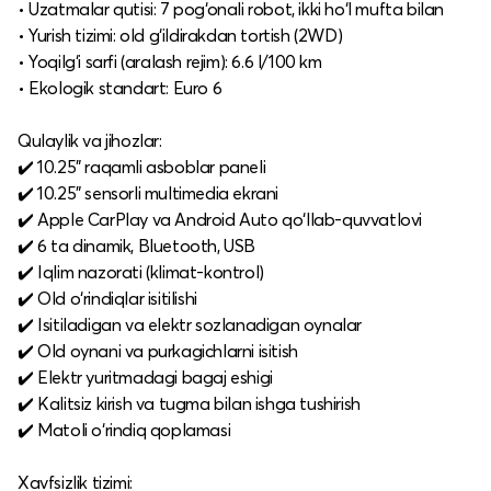
• Uzatmalar qutisi: 7 pog‘onali robot, ikki ho‘l mufta bilan
• Yurish tizimi: old g‘ildirakdan tortish (2WD)
• Yoqilg‘i sarfi (aralash rejim): 6.6 l/100 km
• Ekologik standart: Euro 6
Qulaylik va jihozlar:
✔️ 10.25" raqamli asboblar paneli
✔️ 10.25" sensorli multimedia ekrani
✔️ Apple CarPlay va Android Auto qo‘llab-quvvatlovi
✔️ 6 ta dinamik, Bluetooth, USB
✔️ Iqlim nazorati (klimat-kontrol)
✔️ Old o‘rindiqlar isitilishi
✔️ Isitiladigan va elektr sozlanadigan oynalar
✔️ Old oynani va purkagichlarni isitish
✔️ Elektr yuritmadagi bagaj eshigi
✔️ Kalitsiz kirish va tugma bilan ishga tushirish
✔️ Matoli o‘rindiq qoplamasi
Xavfsizlik tizimi: