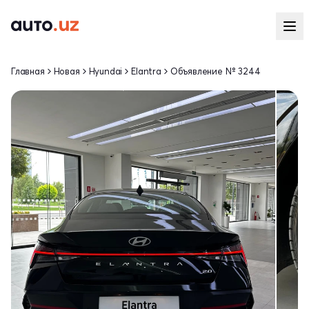
Главная
Новая
Hyundai
Elantra
Объявление № 3244