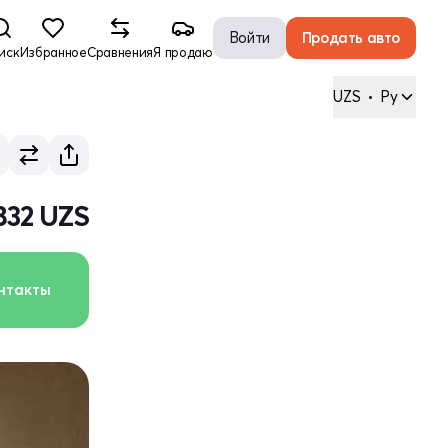
Войти
Продать авто
иск
Избранное
Сравнения
Я продаю
UZS
•
Ру
832 UZS
нтакты