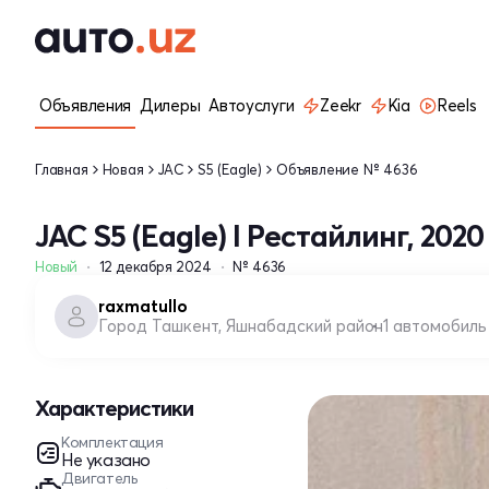
Объявления
Дилеры
Автоуслуги
Zeekr
Kia
Reels
Главная
Новая
JAC
S5 (Eagle)
Объявление № 4636
JAC S5 (Eagle) I Рестайлинг, 2020
Новый
12 декабря 2024
№ 4636
raxmatullo
Город Ташкент, Яшнабадский район
1 автомобиль
Характеристики
Комплектация
Не указано
Двигатель