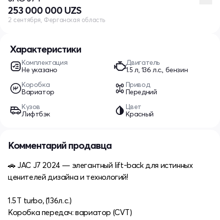
253 000 000 UZS
2 сентября, Ферганская область
Характеристики
Комплектация
Двигатель
Не указано
1.5 л, 136 л.с., бензин
Коробка
Привод
Вариатор
Передний
Кузов
Цвет
Лифтбэк
Красный
Комментарий продавца
🚗 JAC J7 2024 — элегантный lift‑back для истинных
ценителей дизайна и технологий!
1.5 T turbo, (136л. с.)
Коробка передач: вариатор (CVT)