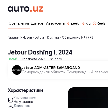
Объявления
Дилеры
Автоуслуги
Zeekr
Kia
Reels
Главная
Новая
Jetour
Dashing
Объявление № 7778
Jetour Dashing I, 2024
Новый
19 августа 2025
№ 7778
Jetour ADM-ASTER SAMARQAND
Самаркандская область, Самаркандский район
4 автомо
Характеристики
Комплектация
Не указано
Двигатель