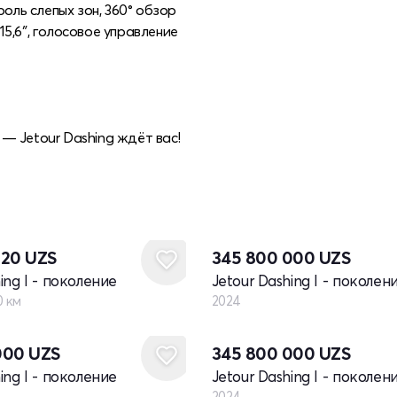
роль слепых зон, 360° обзор
5,6″, голосовое управление
— Jetour Dashing ждёт вас!
Новый
720
UZS
345 800 000
UZS
ing I - поколение
Jetour Dashing I - поколен
0 км
2024
Новый
000
UZS
345 800 000
UZS
ing I - поколение
Jetour Dashing I - поколен
2024