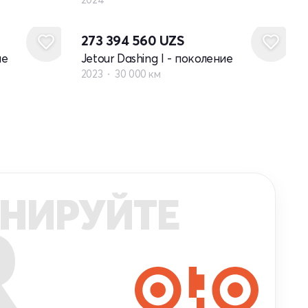
273 394 560
UZS
ие
Jetour Dashing I - поколение
2023
30 000 км
НИРУЙТЕ
R