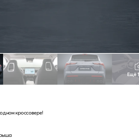
Ещё 
 одном кроссовере!
крыша