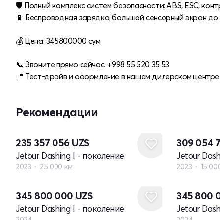
🛡 Полный комплекс систем безопасности: ABS, ESC, конт
📱 Беспроводная зарядка, большой сенсорный экран до 1
💰 Цена: 345800000 cум
📞 Звоните прямо сейчас: +998 55 520 35 53
📍 Тест-драйв и оформление в нашем дилерском центре 
Рекомендации
235 357 056
UZS
309 054 
Jetour Dashing I - поколение
Jetour Dash
2023
25 000 км
2023
15 00
Новый
Новый
345 800 000
UZS
345 800 
Jetour Dashing I - поколение
Jetour Dash
2024
2024