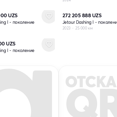
000
UZS
272 205 888
UZS
ing I - поколение
Jetour Dashing I - поколен
2023
25 000 км
000
UZS
ing I - поколение
ОТСКА
Q