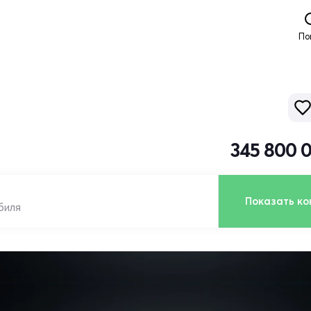
По
345 800 
Показать ко
биля