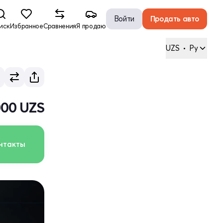
Войти
Продать авто
иск
Избранное
Сравнения
Я продаю
UZS
•
Ру
000 UZS
нтакты