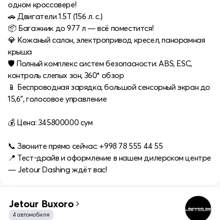
одном кроссовере!
🚗 Двигатели 1.5T (156 л. с.)
📦 Багажник до 977 л — всё поместится!
💎 Кожаный салон, электропривод кресел, панорамная
крыша
🛡 Полный комплекс систем безопасности: ABS, ESC,
контроль слепых зон, 360° обзор
📱 Беспроводная зарядка, большой сенсорный экран до
15,6″, голосовое управление
💰 Цена: 345800000 cум
📞 Звоните прямо сейчас: +998 78 555 44 55
📍 Тест-драйв и оформление в нашем дилерском центре
— Jetour Dashing ждёт вас!
Jetour Buxoro
4 автомобиля