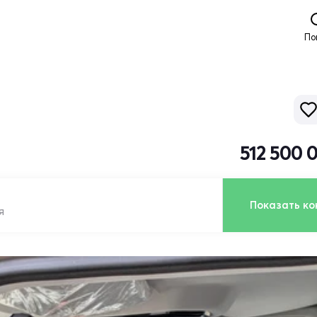
По
512 500 
Показать ко
я