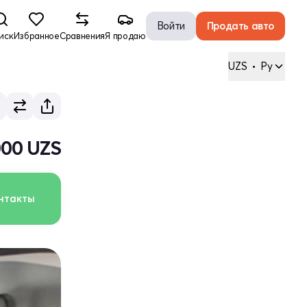
Войти
Продать авто
иск
Избранное
Сравнения
Я продаю
UZS
•
Ру
000 UZS
нтакты