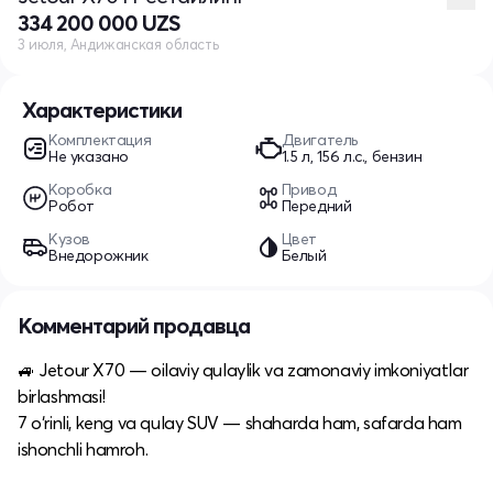
334 200 000 UZS
3 июля, Андижанская область
Характеристики
Комплектация
Двигатель
Не указано
1.5 л, 156 л.с., бензин
Коробка
Привод
Робот
Передний
Кузов
Цвет
Внедорожник
Белый
Комментарий продавца
🚙 Jetour X70 — oilaviy qulaylik va zamonaviy imkoniyatlar
birlashmasi!
7 o‘rinli, keng va qulay SUV — shaharda ham, safarda ham
ishonchli hamroh.