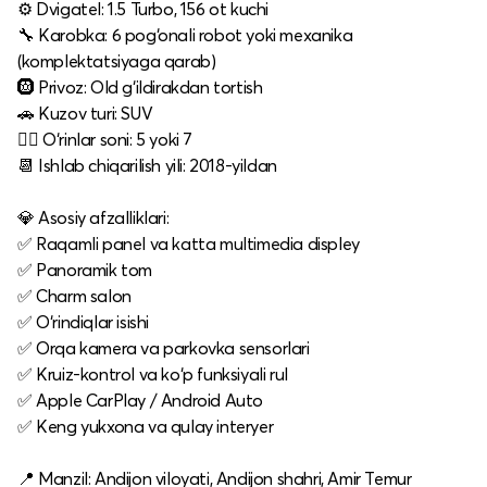
⚙️ Dvigatel: 1.5 Turbo, 156 ot kuchi
🔧 Karobka: 6 pog‘onali robot yoki mexanika
(komplektatsiyaga qarab)
🛞 Privoz: Old g‘ildirakdan tortish
🚗 Kuzov turi: SUV
🧍‍♂️ O‘rinlar soni: 5 yoki 7
📆 Ishlab chiqarilish yili: 2018-yildan
💎 Asosiy afzalliklari:
✅ Raqamli panel va katta multimedia displey
✅ Panoramik tom
✅ Charm salon
✅ O‘rindiqlar isishi
✅ Orqa kamera va parkovka sensorlari
✅ Kruiz-kontrol va ko‘p funksiyali rul
✅ Apple CarPlay / Android Auto
✅ Keng yukxona va qulay interyer
📍 Manzil: Andijon viloyati, Andijon shahri, Amir Temur