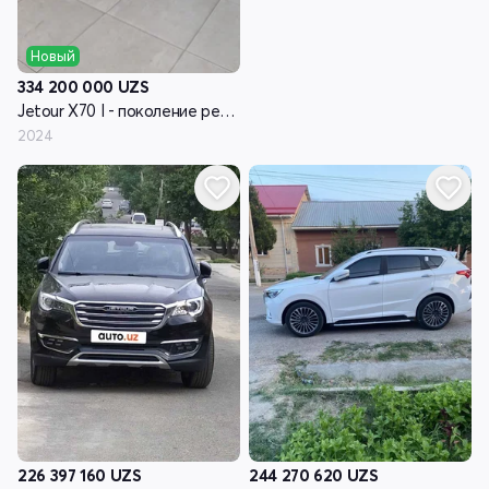
Новый
334 200 000
UZS
Jetour X70 I - поколение рестайлинг
2024
226 397 160
UZS
244 270 620
UZS