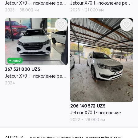
Jetour X70 I - поколение рестайлинг
Jetour X70 I - поколение рестайлинг
2023
38 000 км
2023
21 000 км
Новый
367 521 000
UZS
Jetour X70 I - поколение рестайлинг
2024
206 140 572
UZS
Jetour X70 I - поколение
2022
28 000 км
AUTO.UZ — один из самых посещаемых автомобильных