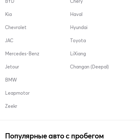
BYD
Chery
Kia
Haval
Chevrolet
Hyundai
JAC
Toyota
Mercedes-Benz
LiXiang
Jetour
Changan (Deepal)
BMW
Leapmotor
Zeekr
Популярные авто с пробегом