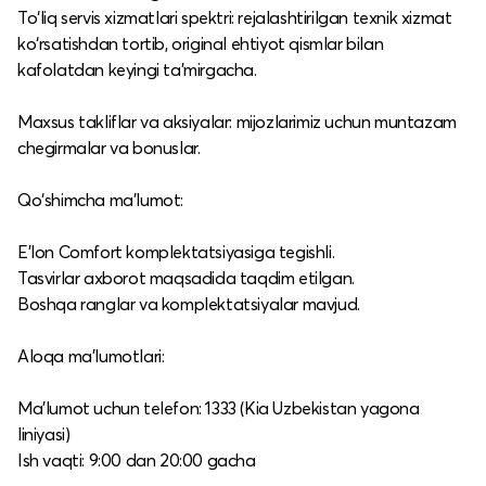
To‘liq servis xizmatlari spektri: rejalashtirilgan texnik xizmat
ko‘rsatishdan tortib, original ehtiyot qismlar bilan
kafolatdan keyingi ta’mirgacha.​
Maxsus takliflar va aksiyalar: mijozlarimiz uchun muntazam
chegirmalar va bonuslar.​
Qo‘shimcha ma’lumot:
E’lon Comfort komplektatsiyasiga tegishli.​
Tasvirlar axborot maqsadida taqdim etilgan.​
Boshqa ranglar va komplektatsiyalar mavjud.​
Aloqa ma’lumotlari:
Ma’lumot uchun telefon: 1333 (Kia Uzbekistan yagona
liniyasi)
Ish vaqti: 9:00 dan 20:00 gacha