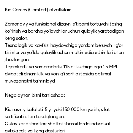
Kia Carens (Comfort) afzalliklari:
Zamonaviy va funksional dizayn: e’tiborni tortuvchi tashqi
ko‘rinish va barcha yo‘lovchilar uchun qulaylik yaratadigan
keng salon.​
Texnologik va xavfsiz: haydovchiga yordam beruvchi ilg‘or
tizimlar va yo‘lda qulaylik uchun multimedia echimlari bilan
jihozlangan.​
Tejamkorlik va samaradorlik: 115 ot kuchiga ega 1.5 MPI
dvigateli dinamiklik va yonilg‘i sarfi o‘rtasida optimal
muvozanatni ta’minlaydi.​
Nega aynan bizni tanlashadi:
Kia rasmiy kafolati: 5 yil yoki 150 000 km yurish, sifat
sertifikati bilan tasdiqlangan.​
Qulay xarid shartlari: shaffof sharoitlarda individual
avtokredit va lizing dasturlari.​