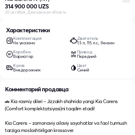
314 900 000 UZS
30 октября, Джизакская область
Характеристики
Комплектация
Двигатель
Не указано
1.5 л, 115 л.с., бензин
Коробка
Привод
Вариатор
Передний
Кузов
Цвет
Внедорожник
Синий
Комментарий продавца
🚗 Kia rasmiy dileri – Jizzakh shahrida yangi Kia Carens
(Comfort komplektatsiyasi)ni taqdim etadi!
Kia Carens – zamonaviy oilaviy sayohatlar va faol turmush
tarziga moslashtirilgan krossover.