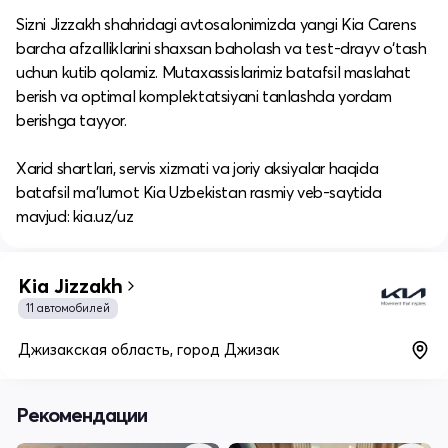
Sizni Jizzakh shahridagi avtosalonimizda yangi Kia Carens
barcha afzalliklarini shaxsan baholash va test-drayv o‘tash
uchun kutib qolamiz. Mutaxassislarimiz batafsil maslahat
berish va optimal komplektatsiyani tanlashda yordam
berishga tayyor.
​Xarid shartlari, servis xizmati va joriy aksiyalar haqida
batafsil ma’lumot Kia Uzbekistan rasmiy veb-saytida
mavjud: kia.uz/uz
Kia Jizzakh
11 автомобилей
Джизакская область, город Джизак
Рекомендации