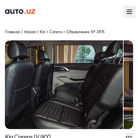
Главная
Новая
Kia
Carens
Объявление № 3815
Kia Carens IV (KY)