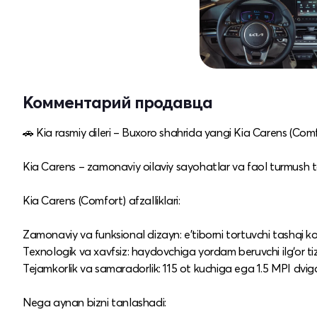
Комментарий продавца
🚗 Kia rasmiy dileri – Buxoro shahrida yangi Kia Carens (Com
Kia Carens – zamonaviy oilaviy sayohatlar va faol turmush t
Kia Carens (Comfort) afzalliklari:
Zamonaviy va funksional dizayn: e’tiborni tortuvchi tashqi ko
Texnologik va xavfsiz: haydovchiga yordam beruvchi ilg‘or tiz
Tejamkorlik va samaradorlik: 115 ot kuchiga ega 1.5 MPI dvigat
Nega aynan bizni tanlashadi: