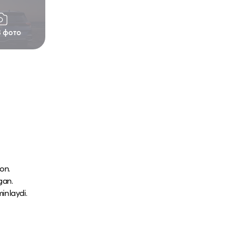
3 фото
n.​
an.​
inlaydi.​