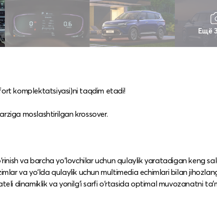
Ещё 
fort komplektatsiyasi)ni taqdim etadi!
arziga moslashtirilgan krossover.
‘rinish va barcha yo‘lovchilar uchun qulaylik yaratadigan keng salo
imlar va yo‘lda qulaylik uchun multimedia echimlari bilan jihozlang
eli dinamiklik va yonilg‘i sarfi o‘rtasida optimal muvozanatni ta’m