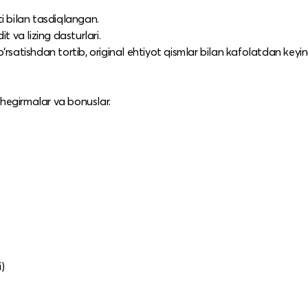
ti bilan tasdiqlangan.​
 va lizing dasturlari.​
 ko‘rsatishdan tortib, original ehtiyot qismlar bilan kafolatdan keyin
hegirmalar va bonuslar.​
)