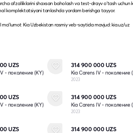
cha afzalliklarini shaxsan baholash va test-drayv o‘tash uchun 
imal komplektatsiyani tanlashda yordam berishga tayyor.
afsil ma’lumot Kia Uzbekistan rasmiy veb-saytida mavjud: kia.uz/uz
Новый
000
UZS
314 900 000
UZS
IV - поколение (KY)
Kia Carens IV - поколение 
2023
Новый
000
UZS
314 900 000
UZS
IV - поколение (KY)
Kia Carens IV - поколение 
2023
Новый
000
UZS
314 900 000
UZS