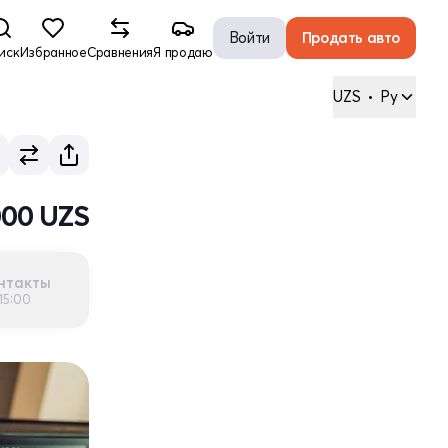
Войти
Продать авто
иск
Избранное
Сравнения
Я продаю
UZS
•
Ру
000 UZS
нтакты
15:00