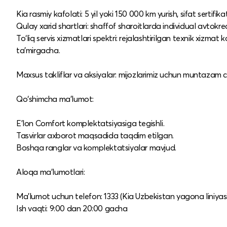
Kia rasmiy kafolati: 5 yil yoki 150 000 km yurish, sifat sertifika
Qulay xarid shartlari: shaffof sharoitlarda individual avtokredit
To‘liq servis xizmatlari spektri: rejalashtirilgan texnik xizmat
ta’mirgacha.​
Maxsus takliflar va aksiyalar: mijozlarimiz uchun muntazam c
Qo‘shimcha ma’lumot:
E’lon Comfort komplektatsiyasiga tegishli.​
Tasvirlar axborot maqsadida taqdim etilgan.​
Boshqa ranglar va komplektatsiyalar mavjud.​
Aloqa ma’lumotlari:
Ma’lumot uchun telefon: 1333 (Kia Uzbekistan yagona liniyasi
Ish vaqti: 9:00 dan 20:00 gacha