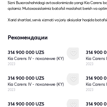
Sizni Buxoroshahridagi avtosalonimizda yangi Kia Carens bar
qolamiz. Mutaxassislarimiz batafsil maslahat berish va opt
​Xarid shartlari, servis xizmati va joriy aksiyalar haqida bat
Рекомендации
Новый
Новый
314 900 000
UZS
314 900 
Kia Carens IV - поколение (KY)
Kia Carens 
2023
2023
Новый
Новый
314 900 000
UZS
314 900 
Kia Carens IV - поколение (KY)
Kia Carens 
2023
2023
Новый
Новый
314 900 000
UZS
314 900 