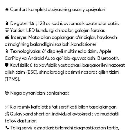
🔥 Comfort komplektatsiyasining asosiy opsiyalari:
🔋 Dvigatel: 1.6 l, 128 ot kuchi, avtomatik uzatmalar qutisi.
💡 Yoritish: LED kunduzgi chiroqlar, galojen faralar.
🛋️ Interyer: Mato bilan qoplangan o‘rindiqlar, haydovchi
o‘rindig‘ining balandligini sozlash, konditsioner.
📱 Texnologiyalar: 8'' displeyli multimedia tizimi, Apple
CarPlay va Android Auto qo‘llab-quvvatlashi, Bluetooth.
🛡️ Xavfsizlik: 6 ta xavfsizlik yostiqchasi, barqarorlikni nazorat
qilish tizimi (ESC), shinalardagi bosimni nazorat qilish tizimi
(TPMS).​
🎯 Nega aynan bizni tanlashadi:
✅ Kia rasmiy kafolati: sifat sertifikati bilan tasdiqlangan.
💰 Qulay xarid shartlari: individual avtokredit va muddatli
to‘lov dasturlari.
🔧 To‘liq servis xizmatlari: birlamchi diagnostikadan tortib,