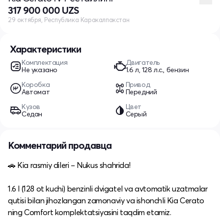
317 900 000 UZS
29 октября, Республика Каракалпакстан
Характеристики
Комплектация
Двигатель
Не указано
1.6 л, 128 л.с., бензин
Коробка
Привод
Автомат
Передний
Кузов
Цвет
Седан
Серый
Комментарий продавца
🚗 Kia rasmiy dileri – Nukus shahrida!
1.6 l (128 ot kuchi) benzinli dvigatel va avtomatik uzatmalar
qutisi bilan jihozlangan zamonaviy va ishonchli Kia Cerato
ning Comfort komplektatsiyasini taqdim etamiz.​