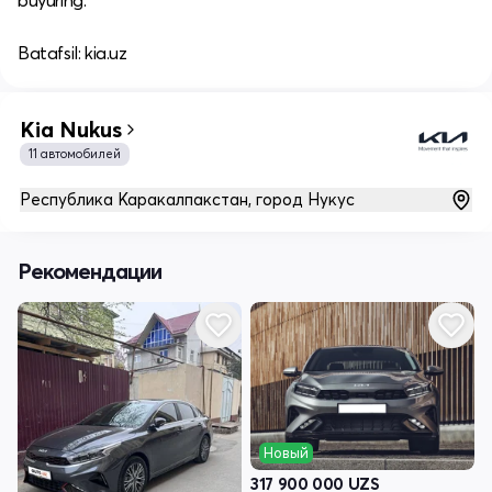
buyuring.​
Batafsil: kia.uz
Kia Nukus
11 автомобилей
Республика Каракалпакстан, город Нукус
Рекомендации
Новый
317 900 000
UZS