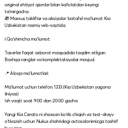
original ehtiyot qismlar bilan kafolatdan keyingi
ta’mirgacha.
🎁 Maxsus takliflar va aksiyalar: batafsil ma’lumot Kia
Uzbekistan rasmiy veb-saytida.​
ℹ️ Qo‘shimcha ma’lumot:
Tasvirlar faqat axborot maqsadida taqdim etilgan.
Boshqa ranglar va komplektatsiyalar mavjud.​
📍 Aloqa ma’lumotlari:
Ma’lumot uchun telefon: 1333 (Kia Uzbekistan yagona
liniyasi)
Ish vaqti: soat 9:00 dan 20:00 gacha​
Yangi Kia Cerato ni shaxsan ko‘rib chiqish va test-drayv
o‘tkazish uchun Nukus shahridagi avtosalonimizga tashrif