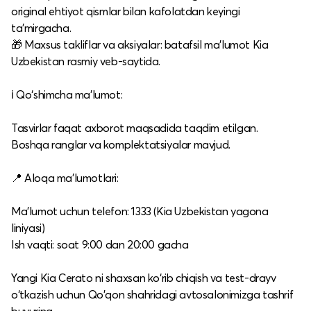
original ehtiyot qismlar bilan kafolatdan keyingi
ta’mirgacha.
🎁 Maxsus takliflar va aksiyalar: batafsil ma’lumot Kia
Uzbekistan rasmiy veb-saytida.​
ℹ️ Qo‘shimcha ma’lumot:
Tasvirlar faqat axborot maqsadida taqdim etilgan.
Boshqa ranglar va komplektatsiyalar mavjud.​
📍 Aloqa ma’lumotlari:
Ma’lumot uchun telefon: 1333 (Kia Uzbekistan yagona
liniyasi)
Ish vaqti: soat 9:00 dan 20:00 gacha​
Yangi Kia Cerato ni shaxsan ko‘rib chiqish va test-drayv
o‘tkazish uchun Qo'qon shahridagi avtosalonimizga tashrif