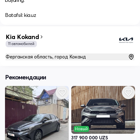
buyuring.​
Batafsil: kia.uz
Kia Kokand
11 автомобилей
Ферганская область, город Коканд
Рекомендации
Новый
317 900 000
UZS