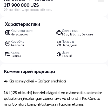
317 900 000 UZS
29 октября, Ферганская область
Характеристики
Комплектация
Двигатель
Не указано
1.6 л, 128 л.с., бензин
Коробка
Привод
Автомат
Передний
Кузов
Цвет
Седан
Серый
Комментарий продавца
🚗 Kia rasmiy dileri – Qo'qon shahrida!
1.6 l (128 ot kuchi) benzinli dvigatel va avtomatik uzatmalar
qutisi bilan jihozlangan zamonaviy va ishonchli Kia Cerato
ning Comfort komplektatsiyasini taqdim etamiz.​