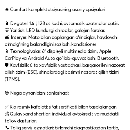
🔥 Comfort komplektatsiyasining asosiy opsiyalari:
🔋 Dvigatel: 1.6 l, 128 ot kuchi, avtomatik uzatmalar qutisi.
💡 Yoritish: LED kunduzgi chiroqlar, galojen faralar.
🛋️ Interyer: Mato bilan qoplangan o‘rindiqlar, haydovchi
o‘rindig‘ining balandligini sozlash, konditsioner.
📱 Texnologiyalar: 8'' displeyli multimedia tizimi, Apple
CarPlay va Android Auto qo‘llab-quvvatlashi, Bluetooth.
🛡️ Xavfsizlik: 6 ta xavfsizlik yostiqchasi, barqarorlikni nazorat
qilish tizimi (ESC), shinalardagi bosimni nazorat qilish tizimi
(TPMS).​
🎯 Nega aynan bizni tanlashadi:
✅ Kia rasmiy kafolati: sifat sertifikati bilan tasdiqlangan.
💰 Qulay xarid shartlari: individual avtokredit va muddatli
to‘lov dasturlari.
🔧 To‘liq servis xizmatlari: birlamchi diagnostikadan tortib,