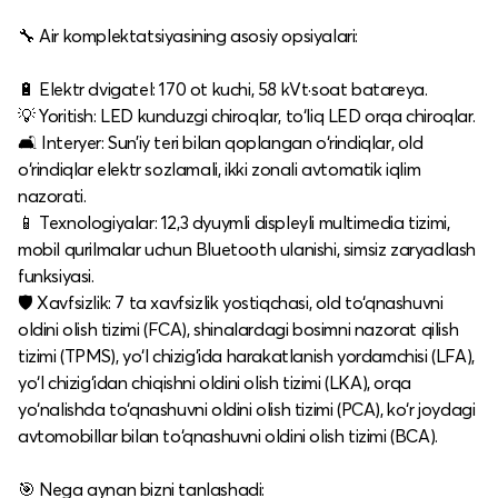
🔧 Air komplektatsiyasining asosiy opsiyalari:
🔋 Elektr dvigatel: 170 ot kuchi, 58 kVt·soat batareya.​
💡 Yoritish: LED kunduzgi chiroqlar, to‘liq LED orqa chiroqlar.​
🛋️ Interyer: Sun’iy teri bilan qoplangan o‘rindiqlar, old
o‘rindiqlar elektr sozlamali, ikki zonali avtomatik iqlim
nazorati.​
📱 Texnologiyalar: 12,3 dyuymli displeyli multimedia tizimi,
mobil qurilmalar uchun Bluetooth ulanishi, simsiz zaryadlash
funksiyasi.​
🛡️ Xavfsizlik: 7 ta xavfsizlik yostiqchasi, old to‘qnashuvni
oldini olish tizimi (FCA), shinalardagi bosimni nazorat qilish
tizimi (TPMS), yo‘l chizig‘ida harakatlanish yordamchisi (LFA),
yo‘l chizig‘idan chiqishni oldini olish tizimi (LKA), orqa
yo‘nalishda to‘qnashuvni oldini olish tizimi (PCA), ko‘r joydagi
avtomobillar bilan to‘qnashuvni oldini olish tizimi (BCA).​
🎯 Nega aynan bizni tanlashadi: