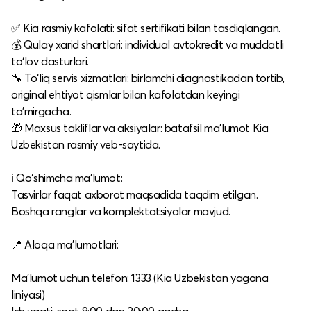
✅ Kia rasmiy kafolati: sifat sertifikati bilan tasdiqlangan.​
💰 Qulay xarid shartlari: individual avtokredit va muddatli
to‘lov dasturlari.​
🔧 To‘liq servis xizmatlari: birlamchi diagnostikadan tortib,
original ehtiyot qismlar bilan kafolatdan keyingi
ta’mirgacha.​
🎁 Maxsus takliflar va aksiyalar: batafsil ma’lumot Kia
Uzbekistan rasmiy veb-saytida.​
ℹ️ Qo‘shimcha ma’lumot:
Tasvirlar faqat axborot maqsadida taqdim etilgan.​
Boshqa ranglar va komplektatsiyalar mavjud.​
📍 Aloqa ma’lumotlari:
Ma’lumot uchun telefon: 1333 (Kia Uzbekistan yagona
liniyasi)​