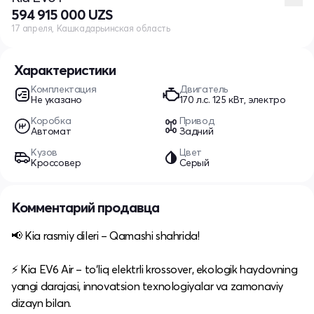
594 915 000 UZS
17 апреля, Кашкадарьинская область
Характеристики
Комплектация
Двигатель
Не указано
170 л.c. 125 кВт, электро
Коробка
Привод
Автомат
Задний
Кузов
Цвет
Кроссовер
Серый
Комментарий продавца
📢 Kia rasmiy dileri – Qamashi shahrida!​
⚡ Kia EV6 Air – to‘liq elektrli krossover, ekologik haydovning
yangi darajasi, innovatsion texnologiyalar va zamonaviy
dizayn bilan.​