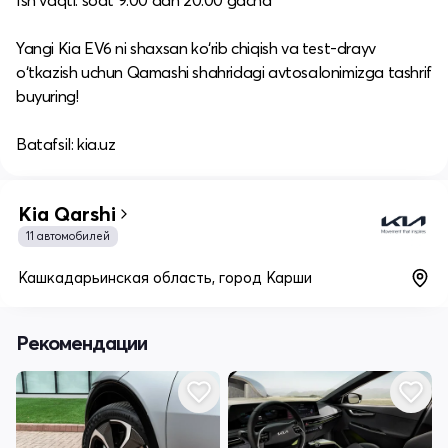
Ish vaqti: soat 9:00 dan 20:00 gacha​
Yangi Kia EV6 ni shaxsan ko‘rib chiqish va test-drayv
o‘tkazish uchun Qamashi shahridagi avtosalonimizga tashrif
buyuring!​
Batafsil: kia.uz
Kia Qarshi
11 автомобилей
Кашкадарьинская область, город Карши
Рекомендации