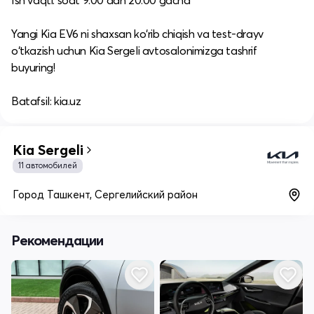
Ish vaqti: soat 9:00 dan 20:00 gacha​
Yangi Kia EV6 ni shaxsan ko‘rib chiqish va test-drayv
o‘tkazish uchun Kia Sergeli avtosalonimizga tashrif
buyuring!​
Batafsil: kia.uz
Kia Sergeli
11 автомобилей
Город Ташкент, Сергелийский район
Рекомендации