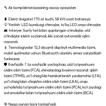
🔧 Air komplektatsiyasining asosiy opsiyalari:
🔋 Elektr dvigatel: 170 ot kuchi, 58 kVt·soat batareya.​
💡 Yoritish: LED kunduzgi chiroqlar, to‘liq LED orqa chiroqlar.​
🛋️ Interyer: Sun’iy teri bilan qoplangan o‘rindiqlar, old
o‘rindiqlar elektr sozlamali, ikki zonali avtomatik iqlim
nazorati.​
📱 Texnologiyalar: 12,3 dyuymli displeyli multimedia tizimi,
mobil qurilmalar uchun Bluetooth ulanishi, simsiz zaryadlash
funksiyasi.​
🛡️ Xavfsizlik: 7 ta xavfsizlik yostiqchasi, old to‘qnashuvni
oldini olish tizimi (FCA), shinalardagi bosimni nazorat qilish
tizimi (TPMS), yo‘l chizig‘ida harakatlanish yordamchisi (LFA),
yo‘l chizig‘idan chiqishni oldini olish tizimi (LKA), orqa
yo‘nalishda to‘qnashuvni oldini olish tizimi (PCA), ko‘r joydagi
avtomobillar bilan to‘qnashuvni oldini olish tizimi (BCA).​
🎯 Nega aynan bizni tanlashadi: