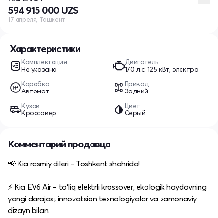
594 915 000 UZS
17 апреля, Ташкент
Характеристики
Комплектация
Двигатель
Не указано
170 л.c. 125 кВт, электро
Коробка
Привод
Автомат
Задний
Кузов
Цвет
Кроссовер
Серый
Комментарий продавца
📢 Kia rasmiy dileri – Toshkent shahrida!​
⚡ Kia EV6 Air – to‘liq elektrli krossover, ekologik haydovning
yangi darajasi, innovatsion texnologiyalar va zamonaviy
dizayn bilan.​