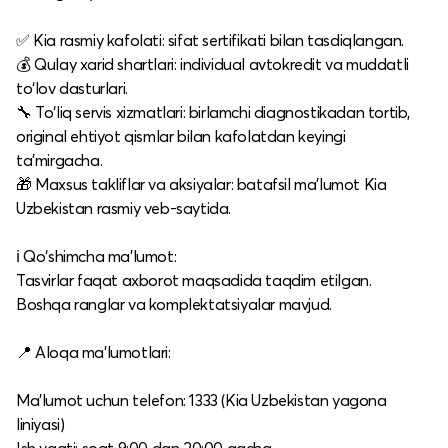
✅ Kia rasmiy kafolati: sifat sertifikati bilan tasdiqlangan.​
💰 Qulay xarid shartlari: individual avtokredit va muddatli
to‘lov dasturlari.​
🔧 To‘liq servis xizmatlari: birlamchi diagnostikadan tortib,
original ehtiyot qismlar bilan kafolatdan keyingi
ta’mirgacha.​
🎁 Maxsus takliflar va aksiyalar: batafsil ma’lumot Kia
Uzbekistan rasmiy veb-saytida.​
ℹ️ Qo‘shimcha ma’lumot:
Tasvirlar faqat axborot maqsadida taqdim etilgan.​
Boshqa ranglar va komplektatsiyalar mavjud.​
📍 Aloqa ma’lumotlari:
Ma’lumot uchun telefon: 1333 (Kia Uzbekistan yagona
liniyasi)​