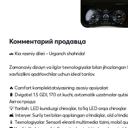
Комментарий продавца
🚗 Kia rasmiy dileri – Urganch shahrida!
Zamonaviy dizayn va ilg‘or texnologiyalar bilan jihozlanga
xavfsizlikni qadrlovchilar uchun ideal tanlov.​
🔥 Comfort komplektatsiyasining asosiy opsiyalari:
🔋 Dvigatel: 1.5 GDI, 170 ot kuchi, avtomatik uzatmalar qutisi
Автострада
💡 Yoritish: LED kunduzgi chiroqlar, to‘liq LED orqa chiroqlar.​
🛋️ Interyer: Sun’iy teri bilan qoplangan o‘rindiqlar, old o‘rindi
📱 Texnologiyalar: Sensorli ekranli multimedia tizimi, mobil q