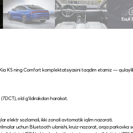
Ещё 
n Kia K5 ning Comfort komplektatsiyasini taqdim etamiz — qulayli
 (7DCT), old g‘ildirakdan harakat.​
qlar elektr sozlamali, ikki zonali avtomatik iqlim nazorati.​
urilmalar uchun Bluetooth ulanishi, kruiz-nazorat, orqa parkovka sen