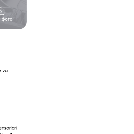
3 фото
k va
sorlari.​