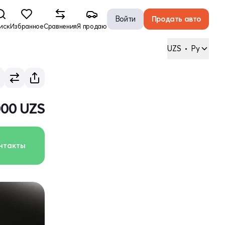
Войти
Продать авто
иск
Избранное
Сравнения
Я продаю
UZS
•
Ру
000 UZS
нтакты