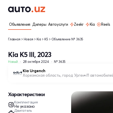
Объявления
Дилеры
Автоуслуги
Zeekr
Kia
Reels
Главная
Новая
Kia
K5
Объявление № 3635
Kia K5 III, 2023
Новый
28 октября 2024
№ 3635
Kia Urgench
Хорезмская область, город Ургенч
11 автомобиле
Характеристики
Комплектация
Не указано
Двигатель