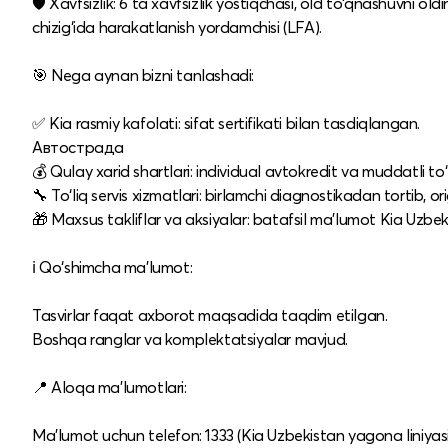
🛡️ Xavfsizlik: 6 ta xavfsizlik yostiqchasi, old to‘qnashuvni oldi
chizig‘ida harakatlanish yordamchisi (LFA).​
🎯 Nega aynan bizni tanlashadi:
✅ Kia rasmiy kafolati: sifat sertifikati bilan tasdiqlangan.​
Автострада
💰 Qulay xarid shartlari: individual avtokredit va muddatli to‘l
🔧 To‘liq servis xizmatlari: birlamchi diagnostikadan tortib, o
🎁 Maxsus takliflar va aksiyalar: batafsil ma’lumot Kia Uzbek
ℹ️ Qo‘shimcha ma’lumot:
Tasvirlar faqat axborot maqsadida taqdim etilgan.​
Boshqa ranglar va komplektatsiyalar mavjud.​
📍 Aloqa ma’lumotlari:
Ma’lumot uchun telefon: 1333 (Kia Uzbekistan yagona liniyasi)