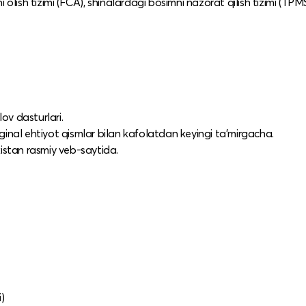
ni olish tizimi (FCA), shinalardagi bosimni nazorat qilish tizimi (TPMS
ov dasturlari.​
riginal ehtiyot qismlar bilan kafolatdan keyingi ta’mirgacha.​
istan rasmiy veb-saytida.​
​