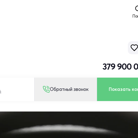
По
379 900 
Обратный звонок
Показать ко
й