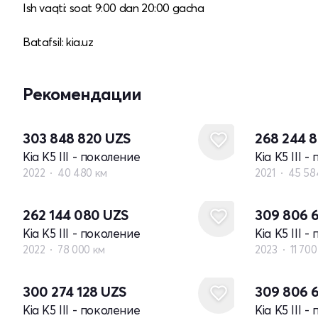
Ish vaqti: soat 9:00 dan 20:00 gacha​
Batafsil: kia.uz
Рекомендации
303 848 820
UZS
268 244 
Kia K5 III - поколение
Kia K5 III 
2022
40 480 км
2021
45 58
262 144 080
UZS
309 806 
Kia K5 III - поколение
Kia K5 III 
2022
78 000 км
2023
11 700
300 274 128
UZS
309 806 
Kia K5 III - поколение
Kia K5 III 