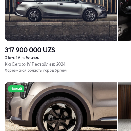
317 900 000
UZS
0 km
•
1.6 л
•
бензин
Kia Cerato IV Рестайлинг, 2024
Хорезмская область, город Ургенч
Новый