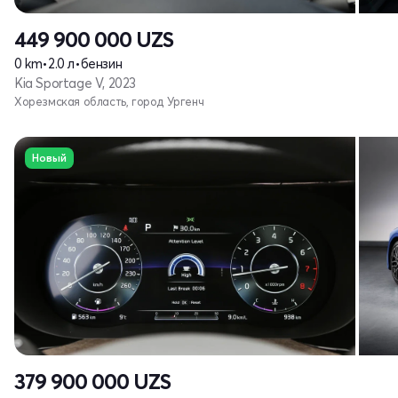
449 900 000
UZS
0 km
•
2.0 л
•
бензин
Kia Sportage V, 2023
Хорезмская область, город Ургенч
Новый
379 900 000
UZS