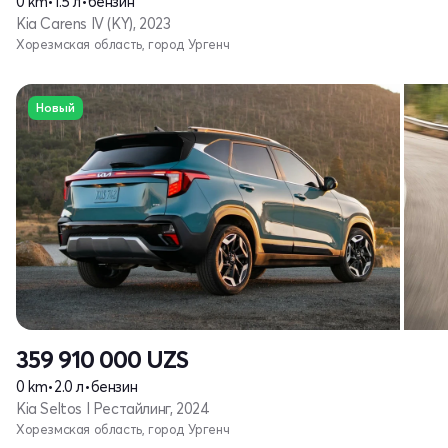
0 km
•
1.5 л
•
бензин
Kia Carens IV (KY), 2023
Хорезмская область, город Ургенч
Новый
359 910 000
UZS
0 km
•
2.0 л
•
бензин
Kia Seltos I Рестайлинг, 2024
Хорезмская область, город Ургенч