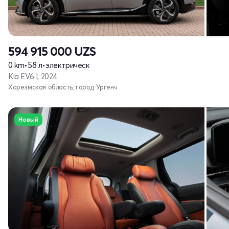
594 915 000
UZS
0 km
•
58 л
•
электрическ
Kia EV6 I, 2024
Хорезмская область, город Ургенч
Новый