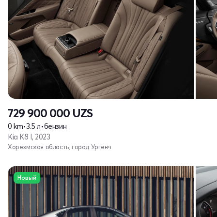
729 900 000
UZS
0 km
•
3.5 л
•
бензин
Kia K8 I, 2023
Хорезмская область, город Ургенч
Новый