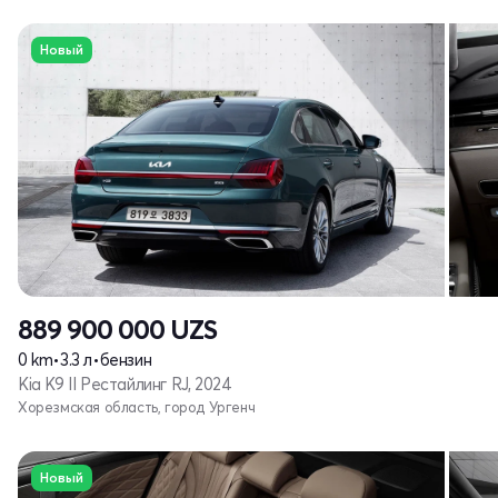
Новый
889 900 000
UZS
0 km
•
3.3 л
•
бензин
Kia K9 II Рестайлинг RJ, 2024
Хорезмская область, город Ургенч
Новый