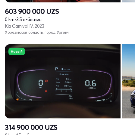
603 900 000
UZS
0 km
•
3.5 л
•
бензин
Kia Carnival IV, 2023
Хорезмская область, город Ургенч
Новый
314 900 000
UZS